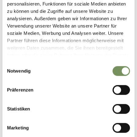
Verleih von Hilfsmitteln
personalisieren, Funktionen für soziale Medien anbieten
Barrierefreie Taxis
zu können und die Zugriffe auf unsere Website zu
analysieren. Außerdem geben wir Informationen zu Ihrer
Verwendung unserer Website an unsere Partner für
soziale Medien, Werbung und Analysen weiter. Unsere
Partner führen diese Informationen möglicherweise mit
weiteren Daten zusammen, die Sie ihnen bereitgestellt
haben oder die sie im Rahmen Ihrer Nutzung der Dienste
gesammelt haben.
Einwilligungsauswahl
SÜDTIROL FÜR ALLE - WEBSITE
Notwendig
www.hotel.bz.it
Präferenzen
Statistiken
Marketing
SÜDTIROL FÜR ALLE - APP IOS