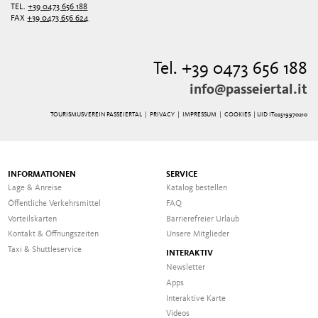
TEL.
+39 0473 656 188
FAX
+39 0473 656 624
Tel. +39 0473 656 188
info@passeiertal.it
TOURISMUSVEREIN PASSEIERTAL |
PRIVACY
|
IMPRESSUM
|
COOKIES
| UID IT02519970210
INFORMATIONEN
SERVICE
Lage & Anreise
Katalog bestellen
Öffentliche Verkehrsmittel
FAQ
Vorteilskarten
Barrierefreier Urlaub
Kontakt & Öffnungszeiten
Unsere Mitglieder
Taxi & Shuttleservice
INTERAKTIV
Newsletter
Apps
Interaktive Karte
Videos