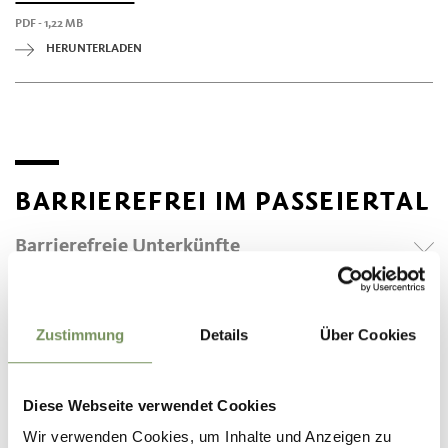
PDF - 1,22 MB
HERUNTERLADEN
BARRIEREFREI IM PASSEIERTAL
Barrierefreie Unterkünfte
Barrierefreie Museen
Barrierefreie Naturerlebnisse
Museum Passeier
Zustimmung
Details
Über Cookies
Bunker Mooseum
Dienste
Wanderung von Pfelders zur Lazinser Alm
Radwanderung entlang der Passer
Diese Webseite verwendet Cookies
Pflegedienst
Wanderung zur Flecknerhütte
Dialysezentrum
Wir verwenden Cookies, um Inhalte und Anzeigen zu