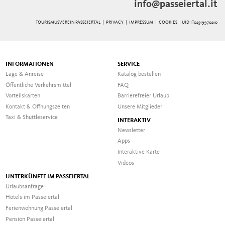
info@passeiertal.it
TOURISMUSVEREIN PASSEIERTAL |
PRIVACY
|
IMPRESSUM
|
COOKIES
| UID IT02519970210
INFORMATIONEN
SERVICE
Lage & Anreise
Katalog bestellen
Öffentliche Verkehrsmittel
FAQ
Vorteilskarten
Barrierefreier Urlaub
Kontakt & Öffnungszeiten
Unsere Mitglieder
Taxi & Shuttleservice
INTERAKTIV
Newsletter
Apps
Interaktive Karte
Videos
UNTERKÜNFTE IM PASSEIERTAL
Urlaubsanfrage
Hotels im Passeiertal
Ferienwohnung Passeiertal
Pension Passeiertal