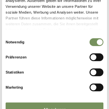
analysieren. Außerdem geben wir Informationen zu Ihrer
Verwendung unserer Website an unsere Partner für
soziale Medien, Werbung und Analysen weiter. Unsere
Gastronomie - und
Shoppingführer
Partner führen diese Informationen möglicherweise mit
Hinterpasseier
weiteren Daten zusammen, die Sie ihnen bereitgestellt
haben oder die sie im Rahmen Ihrer Nutzung der Dienste
herunterladen
gesammelt haben.
Einwilligungsauswahl
Notwendig
KONTAKTINFORMATIONEN
Präferenzen
Anrede
Statistiken
Vorname
Nachname
Marketing
E-Mail
Straße