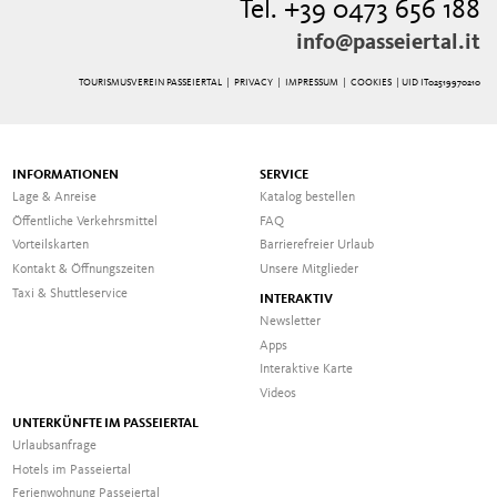
Tel. +39 0473 656 188
info@passeiertal.it
TOURISMUSVEREIN PASSEIERTAL |
PRIVACY
|
IMPRESSUM
|
COOKIES
| UID IT02519970210
INFORMATIONEN
SERVICE
Lage & Anreise
Katalog bestellen
Öffentliche Verkehrsmittel
FAQ
Vorteilskarten
Barrierefreier Urlaub
Kontakt & Öffnungszeiten
Unsere Mitglieder
Taxi & Shuttleservice
INTERAKTIV
Newsletter
Apps
Interaktive Karte
Videos
UNTERKÜNFTE IM PASSEIERTAL
Urlaubsanfrage
Hotels im Passeiertal
Ferienwohnung Passeiertal