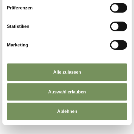
Präferenzen
Statistiken
KLETTERN IM
Marketing
PASSEIERTAL
SCHNEESCHUHWANDERN
Alle zulassen
Auswahl erlauben
SKIFAHREN IM
PASSEIERTAL
Ablehnen