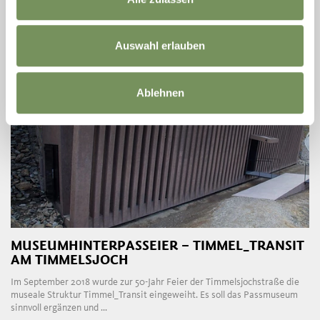
MEHR LESEN
Auswahl erlauben
Ablehnen
MUSEUMHINTERPASSEIER – TIMMEL_TRANSIT
AM TIMMELSJOCH
Im September 2018 wurde zur 50-Jahr Feier der Timmelsjochstraße die
museale Struktur Timmel_Transit eingeweiht. Es soll das Passmuseum
sinnvoll ergänzen und ...