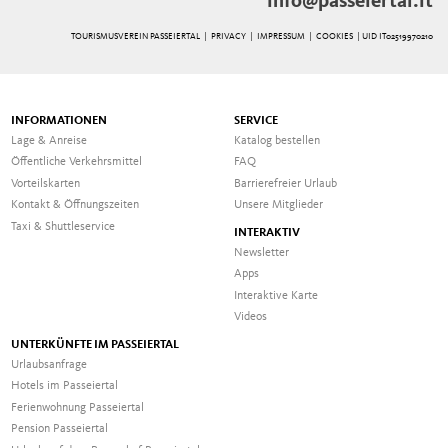
info@passeiertal.it
TOURISMUSVEREIN PASSEIERTAL |
PRIVACY
|
IMPRESSUM
|
COOKIES
| UID IT02519970210
INFORMATIONEN
SERVICE
Lage & Anreise
Katalog bestellen
Öffentliche Verkehrsmittel
FAQ
Vorteilskarten
Barrierefreier Urlaub
Kontakt & Öffnungszeiten
Unsere Mitglieder
Taxi & Shuttleservice
INTERAKTIV
Newsletter
Apps
Interaktive Karte
Videos
UNTERKÜNFTE IM PASSEIERTAL
Urlaubsanfrage
Hotels im Passeiertal
Ferienwohnung Passeiertal
Pension Passeiertal