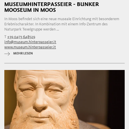
MUSEUMHINTERPASSEIER - BUNKER
MOOSEUM IN MOOS
In Moos befindet sich eine neue museale Einrichtung mit besonderem
Erlebnischarakter. In Kombination mit einem Info-Zentrum des
Naturpark Texelgruppe werden ...
T
+39 0473 648529
info@museum.hinterpasseier.it
www.museum.hinterpasseier.it
MEHR LESEN