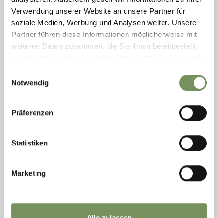
Verwendung unserer Website an unsere Partner für
soziale Medien, Werbung und Analysen weiter. Unsere
Partner führen diese Informationen möglicherweise mit
weiteren Daten zusammen, die Sie ihnen bereitgestellt
haben oder die sie im Rahmen Ihrer Nutzung der Dienste
gesammelt haben.
Einwilligungsauswahl
Notwendig
Präferenzen
Statistiken
PASSMUSEUM AM TIMMELSJOCH
Wie ein Findling ragt das Passmuseum von Tiroler auf Südtiroler Seite
hinaus und unterstreicht den grenzüberschreitenden Charakter der
Marketing
Timmelsjoch Erfahrung. ...
T
+39 0473 656188
info@passeiertal.it
www.timmelsjoch.com
Alle zulassen