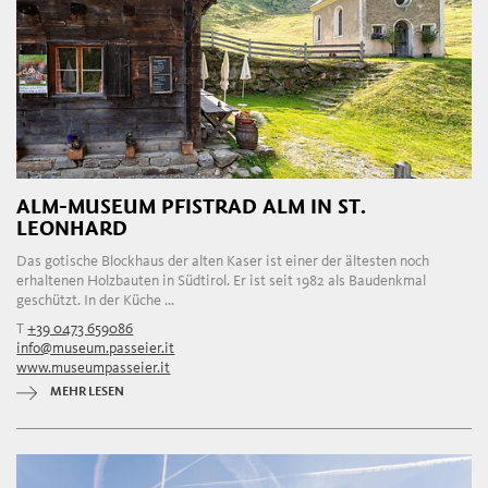
ALM-MUSEUM PFISTRAD ALM IN ST.
LEONHARD
Das gotische Blockhaus der alten Kaser ist einer der ältesten noch
erhaltenen Holzbauten in Südtirol. Er ist seit 1982 als Baudenkmal
geschützt. In der Küche ...
T
+39 0473 659086
info@museum.passeier.it
www.museumpasseier.it
MEHR LESEN