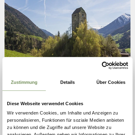
JAUFENBURG IN ST. LEONHARD
Zustimmung
Details
Über Cookies
Die Burganlage aus dem späten Mittelalter bewachte einst den Weg auf
den Jaufenpass. Der älteste Teil, der frei stehende Bergfried, ist der
einzige Teil der ...
Diese Webseite verwendet Cookies
T
+39 0473 659086
info@museum.passeier.it
Wir verwenden Cookies, um Inhalte und Anzeigen zu
www.museum.passeier.it
personalisieren, Funktionen für soziale Medien anbieten
MEHR LESEN
zu können und die Zugriffe auf unsere Website zu
analysieren. Außerdem geben wir Informationen zu Ihrer