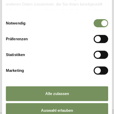
LOKALE PRODUKTE
weiteren Daten zusammen, die Sie ihnen bereitgestellt
haben oder die sie im Rahmen Ihrer Nutzung der Dienste
gesammelt haben.
Einwilligungsauswahl
Notwendig
Präferenzen
Statistiken
Marketing
BUCHE DEINEN URLAUB IM
PASSEIERTAL
Alle zulassen
Plane jetzt unverbindlich deinen Traumurlaub
Auswahl erlauben