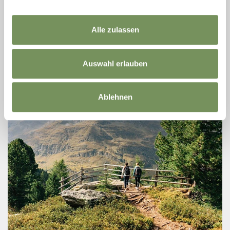
ACHTUNG: Der Weg zum Passeirer Wasserfall sowie der Wasserfall
selbst sind derzeit gesperrt. Der Passeirer Wasserfall ist mit seinen 48
m Fallhöhe, sehr schön ...
Alle zulassen
T
+39 0473 656188
info@passeiertal.it
www.passeiertal.it
Auswahl erlauben
MEHR LESEN
Ablehnen