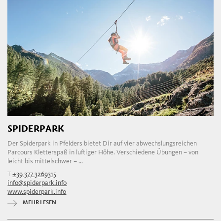
SPIDERPARK
Der Spiderpark in Pfelders bietet Dir auf vier abwechslungsreichen
Parcours Kletterspaß in luftiger Höhe. Verschiedene Übungen – von
leicht bis mittelschwer – ...
T
+39 377 3269315
info@spiderpark.info
www.spiderpark.info
MEHR LESEN