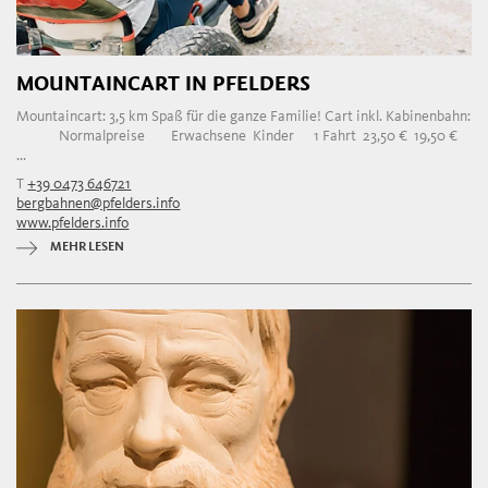
MOUNTAINCART IN PFELDERS
Mountaincart: 3,5 km Spaß für die ganze Familie! Cart inkl. Kabinenbahn:
Normalpreise Erwachsene Kinder 1 Fahrt 23,50 € 19,50 €
...
T
+39 0473 646721
bergbahnen@pfelders.info
www.pfelders.info
MEHR LESEN