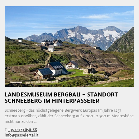
LANDESMUSEUM BERGBAU – STANDORT
SCHNEEBERG IM HINTERPASSEIER
Schneeberg - das höchstgelegene Bergwerk Europas Im Jahre 1237
erstmals erwähnt, zählt der Schneeberg auf 2.000 - 2.500 m Meereshöhe
nicht nur zu den ...
T
+39 0473 656188
info@passeiertal.it