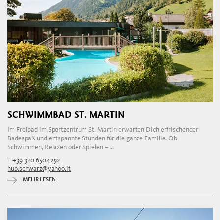
SCHWIMMBAD ST. MARTIN
Im Freibad im Sportzentrum St. Martin erwarten Dich erfrischender
Badespaß und entspannte Stunden für die ganze Familie. Ob
Schwimmen, Relaxen oder Spielen – ...
T
+39 320 6504292
hub.schwarz@yahoo.it
MEHR LESEN