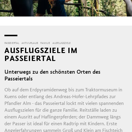
PASSEIERTAL
AKTIVURLAUB
FAMILIE
AUSFLUGSZIELE
AUSFLUGSZIELE IM
PASSEIERTAL
Unterwegs zu den schönsten Orten des
Passeiertals
Ob auf dem Erdpyramidenweg bis zum Traktormuseum in
Kuens oder entlang des Andreas-Hofer-Lehrpfades zur
Pfandler Alm - das Passeiertal lockt mit vielen spannenden
Ausflugszielen für die ganze Familie. Reitställe laden zu
einem Ausritt auf Haflingerpferden; der Dammweg längs
der Passer ist ideal für einen Radtrip mit Kindern. Erste
Angelerfahrungen sammeln Groß und Klein am Fischteich