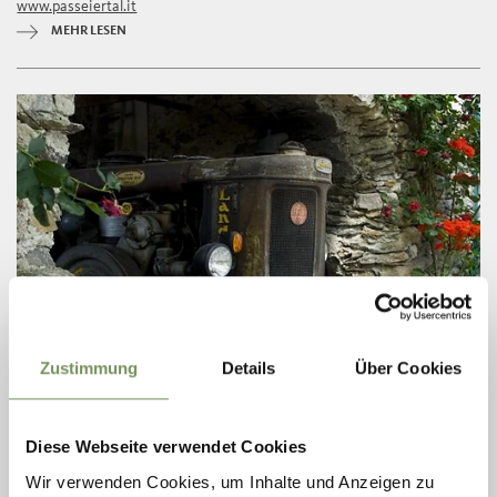
www.passeiertal.it
MEHR LESEN
Zustimmung
Details
Über Cookies
TRAKTORENMUSEUM BEIM UNGERICHTHOF IN
KUENS
Diese Webseite verwendet Cookies
Im Traktorenmuseum können 30 "Porsche-Diesel" unter dem 4 Master
Wir verwenden Cookies, um Inhalte und Anzeigen zu
verschiedener Baujahre begutachtet werden. Ein Erlebnis für Jung und