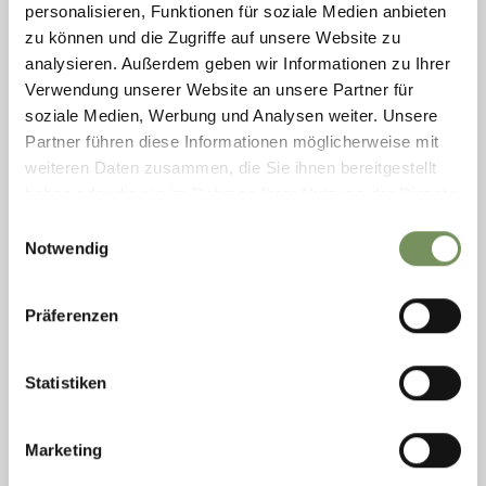
personalisieren, Funktionen für soziale Medien anbieten
Alt! Jeden 1. Freitag im ...
zu können und die Zugriffe auf unsere Website zu
T
+39 0473 656188
info@passeiertal.it
analysieren. Außerdem geben wir Informationen zu Ihrer
www.passeiertal.it
Verwendung unserer Website an unsere Partner für
MEHR LESEN
soziale Medien, Werbung und Analysen weiter. Unsere
Partner führen diese Informationen möglicherweise mit
weiteren Daten zusammen, die Sie ihnen bereitgestellt
haben oder die sie im Rahmen Ihrer Nutzung der Dienste
gesammelt haben.
Einwilligungsauswahl
Notwendig
Präferenzen
Statistiken
Marketing
PASSEIRER WASSERFALL IN ST. MARTIN