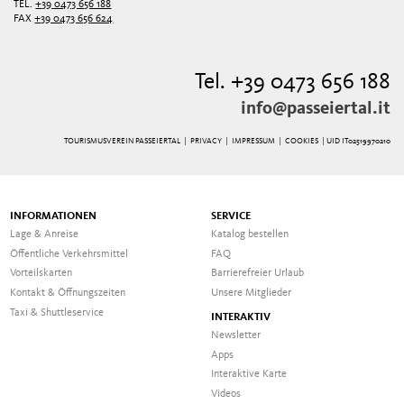
TEL.
+39 0473 656 188
FAX
+39 0473 656 624
Tel. +39 0473 656 188
info@passeiertal.it
TOURISMUSVEREIN PASSEIERTAL |
PRIVACY
|
IMPRESSUM
|
COOKIES
| UID IT02519970210
INFORMATIONEN
SERVICE
Lage & Anreise
Katalog bestellen
Öffentliche Verkehrsmittel
FAQ
Vorteilskarten
Barrierefreier Urlaub
Kontakt & Öffnungszeiten
Unsere Mitglieder
Taxi & Shuttleservice
INTERAKTIV
Newsletter
Apps
Interaktive Karte
Videos