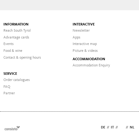
INFORMATION
INTERACTIVE
Reach South Tyrol
Newsletter
Advantage cards
Apps
Events
Interactive map
Food & wine
Picture & videos
Contact & opening hours
ACCOMMODATION
Accommodation Enquiry
SERVICE
Order catalogues
FAQ
Partner
DE
//
IT
//
EN
//
NL