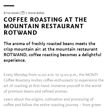
8/10/2026 |
+ more dates
COFFEE ROASTING AT THE
MOUNTAIN RESTAURANT
ROTWAND
The aroma of freshly roasted beans meets the
crisp mountain air: at the mountain restaurant
ROTWAND, coffee roasting becomes a delightful
experience.
Every Monday from 12.00 a.m. to 13.00 p.m., the MONTI
Coffee Roastery invites coffee enthusiasts to experience the
art of roasting at first hand. Immerse yourself in the world
of premium beans and refined aromas.
Learn about the origins, cultivation and processing of
coffee and follow the entire roasting journey – from green