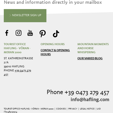
News and information directly in your mailbox
NEWSLETTER SIGN UP
TOURIST OFFICE
OPENING HOURS
MOUNTAIN MOMENTS
HAFLING - VÖRAN -
AND HORSE
CONTACT & OPENING
MERAN 2000
WHISPERING
HOURS
ST. KATHREINSTRASSE 2
OUR VARIED BLOG
/A
39010 HAFLING
PHONE
+39 0473 279
457
Phone +39 0473 279 457
info@hafling.com
TOURIST OFFICE HAFLING - VÖRAN - MERAN 2000 |
COOKIES
|
PRIVACY
|
LEGAL NOTICE
| UID
IT01485120214