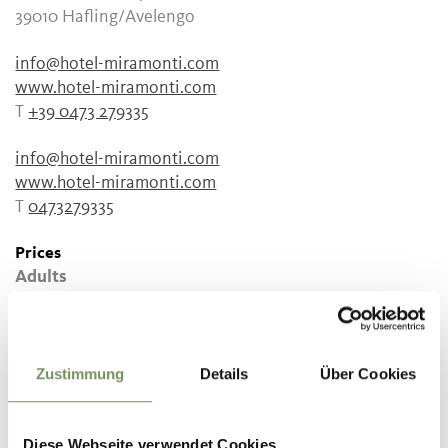
39010 Hafling/Avelengo
info@hotel-miramonti.com
www.hotel-miramonti.com
T
+39 0473 279335
info@hotel-miramonti.com
www.hotel-miramonti.com
T
0473279335
Prices
Adults
45 €
per person, incl. Light Lunch e Affogato
Registration required
Yes
Zustimmung
Details
Über Cookies
Organizer
Miramonti Boutique Hotel
Diese Webseite verwendet Cookies