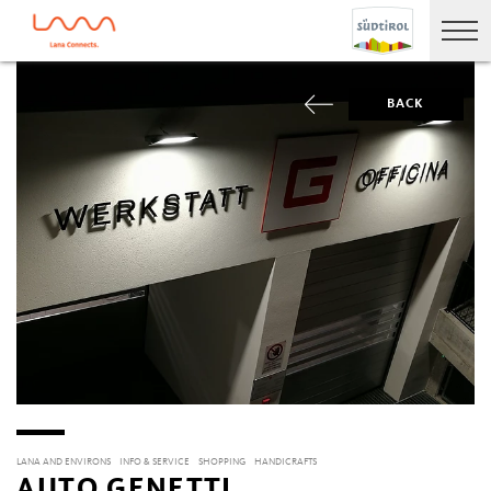
BACK
LANA AND ENVIRONS
INFO & SERVICE
SHOPPING
HANDICRAFTS
AUTO GENETTI