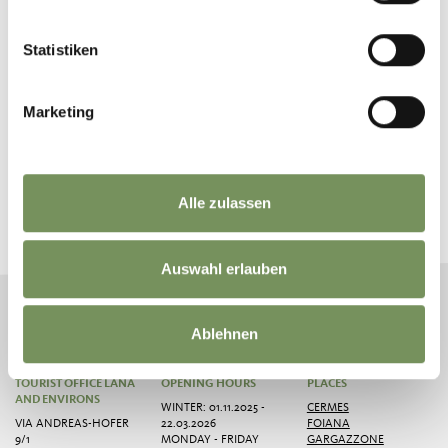
Statistiken
Marketing
KEEP IN TOUCH WITH US
Alle zulassen
News and information directly in your mailbox
Auswahl erlauben
NEWSLETTER SIGN UP
Ablehnen
TOURIST OFFICE LANA
OPENING HOURS
PLACES
AND ENVIRONS
WINTER: 01.11.2025 -
CERMES
VIA ANDREAS-HOFER
22.03.2026
FOIANA
9/1
MONDAY - FRIDAY
GARGAZZONE