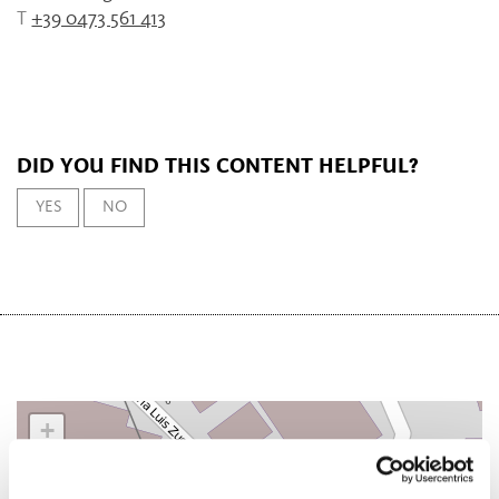
T
+39 0473 561 413
DID YOU FIND THIS CONTENT HELPFUL?
YES
NO
+
−