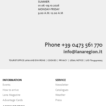
SUMMER:
01.06.-09.10.2026
MONDAY-FRIDAY
9.00 A.M.-12.00 A.M
Phone +39 0473 561 770
info@lanaregion.it
TOURIST OFFICE LANA AND ENVIRONS |
COOKIES
|
PRIVACY
|
LEGAL NOTICE
| UID IT01494100215
INFORMATION
SERVICE
Events
Newsletter
How to arrive
Catalogues
Lana Magazine
Weather
Advantage Cards
Press