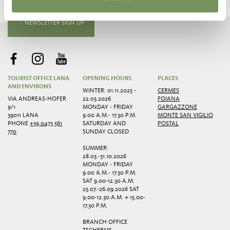
NEWSLETTER SIGN UP
TOURIST OFFICE LANA
OPENING HOURS
PLACES
AND ENVIRONS
WINTER: 01.11.2025 -
CERMES
VIA ANDREAS-HOFER
22.03.2026
FOIANA
9/1
MONDAY - FRIDAY
GARGAZZONE
39011 LANA
9.00 A.M.- 17.30 P.M.
MONTE SAN VIGILIO
PHONE
+39 0473 561
SATURDAY AND
POSTAL
770
SUNDAY CLOSED
SUMMER:
28.03.-31.10.2026
MONDAY - FRIDAY
9.00 A.M.- 17.30 P.M.
SAT 9.00-12.30 A.M.
25.07.-26.09.2026 SAT
9.00-12.30 A.M. + 15.00-
17.30 P.M.
BRANCH OFFICE