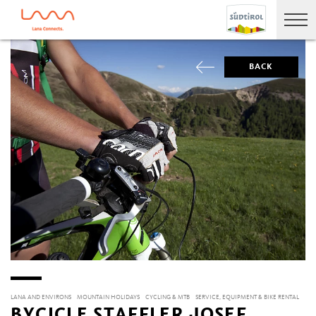
BACK
LANA AND ENVIRONS
MOUNTAIN HOLIDAYS
CYCLING & MTB
SERVICE, EQUIPMENT & BIKE RENTAL
BYCICLE STAFFLER JOSEF