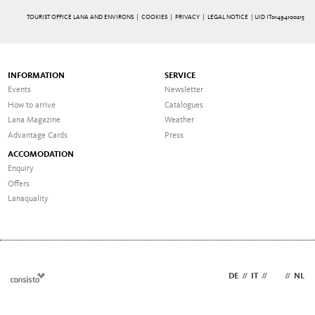
TOURIST OFFICE LANA AND ENVIRONS |
COOKIES
|
PRIVACY
|
LEGAL NOTICE
| UID IT01494100215
INFORMATION
SERVICE
Events
Newsletter
How to arrive
Catalogues
Lana Magazine
Weather
Advantage Cards
Press
ACCOMODATION
Enquiry
Offers
Lanaquality
DE
//
IT
//
EN
//
NL