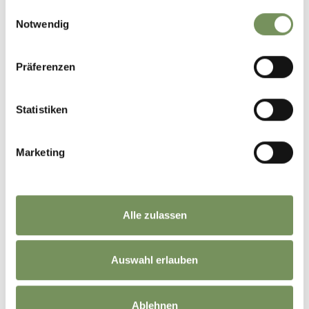
gesammelt haben.
Einwilligungsauswahl
Notwendig
Präferenzen
Statistiken
©
OpenStreetMap
contributors
Marketing
Alle zulassen
Auswahl erlauben
KEEP IN TOUCH WITH US
News and information directly in your mailbox
Ablehnen