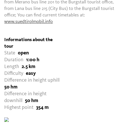
from Merano bus line 201 to the Burgstall tourist office,
from Lana bus line 215 (City Bus) to the Burgstall tourist
office; You can find current timetables at:
www.suedtirolmobil.info
Informations about the
tour
State
open
Duration
1:00 h
Length
2.5 km
Difficulty
easy
Difference in height uphill
50 hm
Difference in height
downhill
50 hm
Highest point
354 m