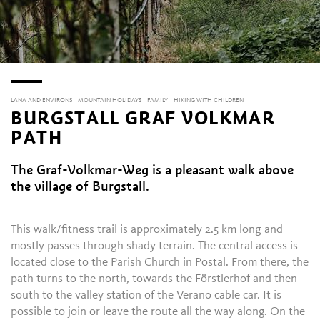
LANA AND ENVIRONS
MOUNTAIN HOLIDAYS
FAMILY
HIKING WITH CHILDREN
BURGSTALL GRAF VOLKMAR
PATH
The Graf-Volkmar-Weg is a pleasant walk above
the village of Burgstall.
This walk/fitness trail is approximately 2.5 km long and
mostly passes through shady terrain. The central access is
located close to the Parish Church in Postal. From there, the
path turns to the north, towards the Förstlerhof and then
south to the valley station of the Verano cable car. It is
possible to join or leave the route all the way along. On the