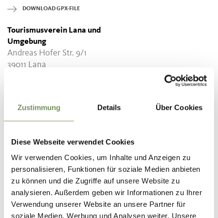
DOWNLOAD GPX-FILE
Tourismusverein Lana und
Umgebung
Andreas Hofer Str. 9/1
39011 Lana
info@lanaregion.it
Zustimmung
Details
Über Cookies
DID YOU FIND THIS CONTENT HELPFUL?
Diese Webseite verwendet Cookies
Wir verwenden Cookies, um Inhalte und Anzeigen zu
YES
NO
personalisieren, Funktionen für soziale Medien anbieten
zu können und die Zugriffe auf unsere Website zu
analysieren. Außerdem geben wir Informationen zu Ihrer
Verwendung unserer Website an unsere Partner für
soziale Medien, Werbung und Analysen weiter. Unsere