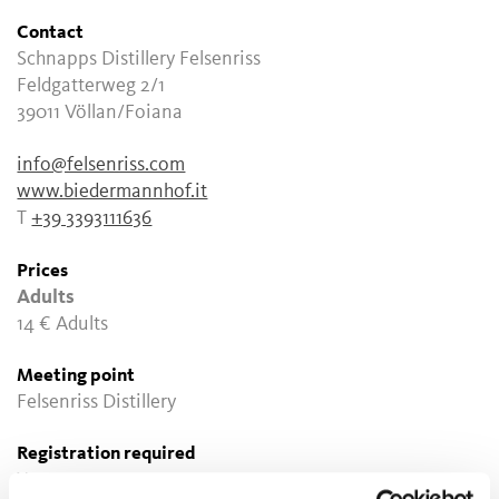
Contact
Schnapps Distillery Felsenriss
Feldgatterweg 2/1
39011 Völlan/Foiana
info@felsenriss.com
www.biedermannhof.it
T
+39 3393111636
Prices
Adults
14 €
Adults
Meeting point
Felsenriss Distillery
Registration required
Yes