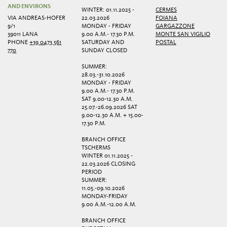
AND ENVIRONS
WINTER: 01.11.2025 -
CERMES
VIA ANDREAS-HOFER
22.03.2026
FOIANA
9/1
MONDAY - FRIDAY
GARGAZZONE
39011 LANA
9.00 A.M.- 17.30 P.M.
MONTE SAN VIGILIO
PHONE
+39 0473 561
SATURDAY AND
POSTAL
770
SUNDAY CLOSED
SUMMER:
28.03.-31.10.2026
MONDAY - FRIDAY
9.00 A.M.- 17.30 P.M.
SAT 9.00-12.30 A.M.
25.07.-26.09.2026 SAT
9.00-12.30 A.M. + 15.00-
17.30 P.M.
BRANCH OFFICE
TSCHERMS
WINTER 01.11.2025 -
22.03.2026 CLOSING
PERIOD
SUMMER:
11.05.-09.10.2026
MONDAY-FRIDAY
9.00 A.M.-12.00 A.M.
BRANCH OFFICE