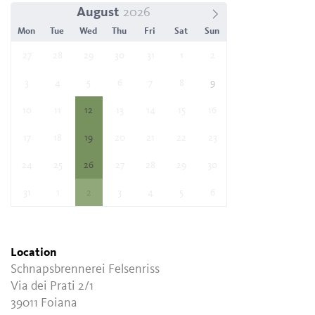
August
Mon
Tue
Wed
Thu
Fri
Sat
Sun
27
28
29
30
31
1
2
3
4
5
6
7
8
9
10
11
12
13
14
15
16
17
18
19
20
21
22
23
24
25
26
27
28
29
30
31
1
2
3
4
5
6
Location
Schnapsbrennerei Felsenriss
Via dei Prati 2/1
39011 Foiana