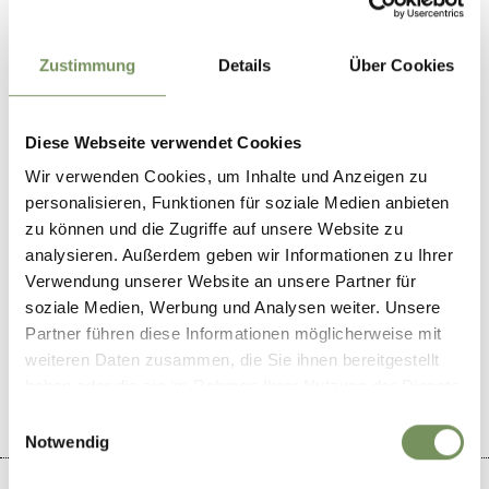
T+39 333 701 5915
Organizer
Zustimmung
Details
Über Cookies
Schnapps Distillery Felsenriss
Diese Webseite verwendet Cookies
Wir verwenden Cookies, um Inhalte und Anzeigen zu
personalisieren, Funktionen für soziale Medien anbieten
zu können und die Zugriffe auf unsere Website zu
analysieren. Außerdem geben wir Informationen zu Ihrer
Verwendung unserer Website an unsere Partner für
soziale Medien, Werbung und Analysen weiter. Unsere
DID YOU FIND THIS CONTENT HELPFUL?
Partner führen diese Informationen möglicherweise mit
YES
NO
weiteren Daten zusammen, die Sie ihnen bereitgestellt
haben oder die sie im Rahmen Ihrer Nutzung der Dienste
gesammelt haben.
Einwilligungsauswahl
Notwendig