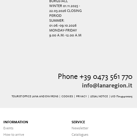
BURGSTALL
WINTER 01.11.2025 -
22.03.2026 CLOSING
PERIOD
SUMMER:
01.06.-09.10.2026
MONDAY-FRIDAY
9.00 A.M.-12.00 A.M
Phone +39 0473 561 770
info@lanaregion.it
TOURIST OFFICE LANA AND ENVIRONS |
COOKIES
|
PRIVACY
|
LEGAL NOTICE
| UID IT01494100215
INFORMATION
SERVICE
Events
Newsletter
How to arrive
Catalogues