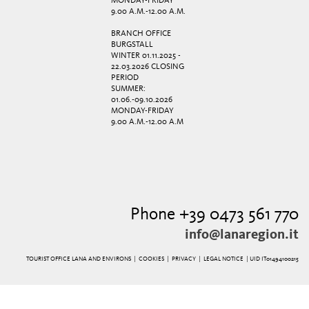
MONDAY-FRIDAY
9.00 A.M.-12.00 A.M.
BRANCH OFFICE
BURGSTALL
WINTER 01.11.2025 -
22.03.2026 CLOSING
PERIOD
SUMMER:
01.06.-09.10.2026
MONDAY-FRIDAY
9.00 A.M.-12.00 A.M
Phone +39 0473 561 770
info@lanaregion.it
TOURIST OFFICE LANA AND ENVIRONS |
COOKIES
|
PRIVACY
|
LEGAL NOTICE
| UID IT01494100215