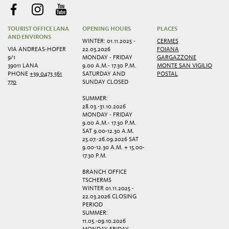
TOURIST OFFICE LANA
OPENING HOURS
PLACES
AND ENVIRONS
WINTER: 01.11.2025 -
CERMES
VIA ANDREAS-HOFER
22.03.2026
FOIANA
9/1
MONDAY - FRIDAY
GARGAZZONE
39011 LANA
9.00 A.M.- 17.30 P.M.
MONTE SAN VIGILIO
PHONE
+39 0473 561
SATURDAY AND
POSTAL
770
SUNDAY CLOSED
SUMMER:
28.03.-31.10.2026
MONDAY - FRIDAY
9.00 A.M.- 17.30 P.M.
SAT 9.00-12.30 A.M.
25.07.-26.09.2026 SAT
9.00-12.30 A.M. + 15.00-
17.30 P.M.
BRANCH OFFICE
TSCHERMS
WINTER 01.11.2025 -
22.03.2026 CLOSING
PERIOD
SUMMER:
11.05.-09.10.2026