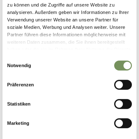
zu können und die Zugriffe auf unsere Website zu
analysieren. Außerdem geben wir Informationen zu Ihrer
+
Verwendung unserer Website an unsere Partner für
−
soziale Medien, Werbung und Analysen weiter. Unsere
Partner führen diese Informationen möglicherweise mit
weiteren Daten zusammen, die Sie ihnen bereitgestellt
haben oder die sie im Rahmen Ihrer Nutzung der Dienste
gesammelt haben.
Einwilligungsauswahl
Notwendig
Präferenzen
Statistiken
Marketing