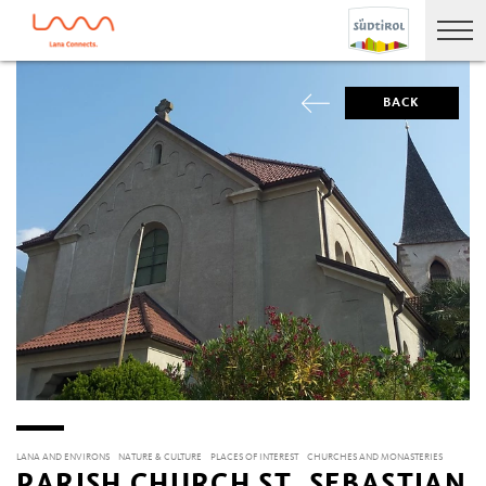
BACK
LANA AND ENVIRONS
NATURE & CULTURE
PLACES OF INTEREST
CHURCHES AND MONASTERIES
PARISH CHURCH ST. SEBASTIAN