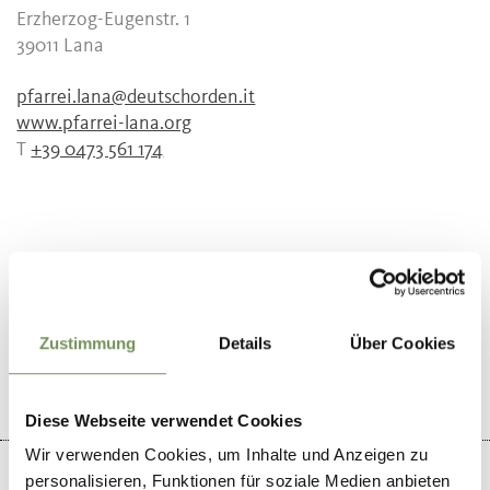
Erzherzog-Eugenstr. 1
39011
Lana
pfarrei.lana@deutschorden.it
www.pfarrei-lana.org
T
+39 0473 561 174
DID YOU FIND THIS CONTENT HELPFUL?
YES
NO
Zustimmung
Details
Über Cookies
Diese Webseite verwendet Cookies
Wir verwenden Cookies, um Inhalte und Anzeigen zu
personalisieren, Funktionen für soziale Medien anbieten