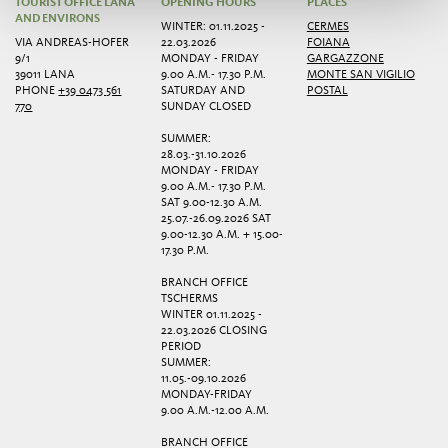
TOURIST OFFICE LANA
OPENING HOURS
PLACES
AND ENVIRONS
WINTER: 01.11.2025 -
CERMES
VIA ANDREAS-HOFER
22.03.2026
FOIANA
9/1
MONDAY - FRIDAY
GARGAZZONE
39011 LANA
9.00 A.M.- 17.30 P.M.
MONTE SAN VIGILIO
PHONE
+39 0473 561
SATURDAY AND
POSTAL
770
SUNDAY CLOSED
SUMMER:
28.03.-31.10.2026
MONDAY - FRIDAY
9.00 A.M.- 17.30 P.M.
SAT 9.00-12.30 A.M.
25.07.-26.09.2026 SAT
9.00-12.30 A.M. + 15.00-
17.30 P.M.
BRANCH OFFICE
TSCHERMS
WINTER 01.11.2025 -
22.03.2026 CLOSING
PERIOD
SUMMER:
11.05.-09.10.2026
MONDAY-FRIDAY
9.00 A.M.-12.00 A.M.
BRANCH OFFICE