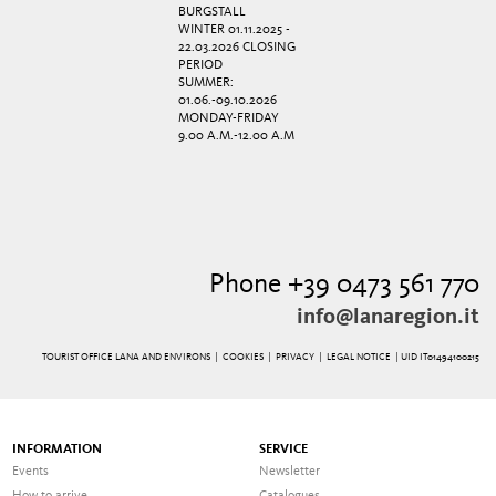
BURGSTALL
WINTER 01.11.2025 -
22.03.2026 CLOSING
PERIOD
SUMMER:
01.06.-09.10.2026
MONDAY-FRIDAY
9.00 A.M.-12.00 A.M
Phone +39 0473 561 770
info@lanaregion.it
TOURIST OFFICE LANA AND ENVIRONS |
COOKIES
|
PRIVACY
|
LEGAL NOTICE
| UID IT01494100215
INFORMATION
SERVICE
Events
Newsletter
How to arrive
Catalogues