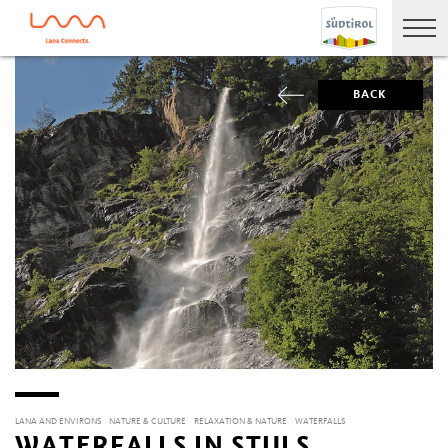
BACK
LANA AND ENVIRONS
NATURE & CULTURE
RELAXATION & NATURE
WATERFALLS
WATERFALLS IN STULS