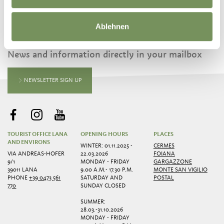
Ablehnen
KEEP IN TOUCH WITH US
News and information directly in your mailbox
NEWSLETTER SIGN UP
TOURIST OFFICE LANA
OPENING HOURS
PLACES
AND ENVIRONS
WINTER: 01.11.2025 -
CERMES
VIA ANDREAS-HOFER
22.03.2026
FOIANA
9/1
MONDAY - FRIDAY
GARGAZZONE
39011 LANA
9.00 A.M.- 17.30 P.M.
MONTE SAN VIGILIO
PHONE
+39 0473 561
SATURDAY AND
POSTAL
770
SUNDAY CLOSED
SUMMER:
28.03.-31.10.2026
MONDAY - FRIDAY