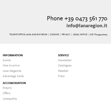
Phone +39 0473 561 770
info@lanaregion.it
TOURIST OFFICE LANA AND ENVIRONS |
COOKIES
|
PRIVACY
|
LEGAL NOTICE
| UID IT01494100215
INFORMATION
SERVICE
Events
Newsletter
How to arrive
Catalogues
Lana Magazine
Weather
Advantage Cards
Press
ACCOMODATION
Enquiry
Offers
Lanaquality