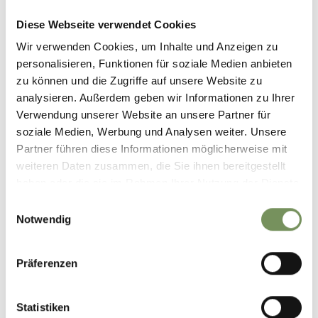
Diese Webseite verwendet Cookies
Wir verwenden Cookies, um Inhalte und Anzeigen zu
personalisieren, Funktionen für soziale Medien anbieten
zu können und die Zugriffe auf unsere Website zu
analysieren. Außerdem geben wir Informationen zu Ihrer
RESIDENCE
Verwendung unserer Website an unsere Partner für
RESIDENCE WEINSEPPHOF
soziale Medien, Werbung und Analysen weiter. Unsere
Feldgatterweg 19 39011 Lana
Partner führen diese Informationen möglicherweise mit
info@weinsepphof.com
weiteren Daten zusammen, die Sie ihnen bereitgestellt
Phone
+39 0473 562807
haben oder die sie im Rahmen Ihrer Nutzung der Dienste
READ MORE
gesammelt haben.
Einwilligungsauswahl
Notwendig
«
‹
26
27
28
29
30
31
32
33
34
35
Präferenzen
›
»
275 items on 35 pages, displayed items 273-275
Statistiken