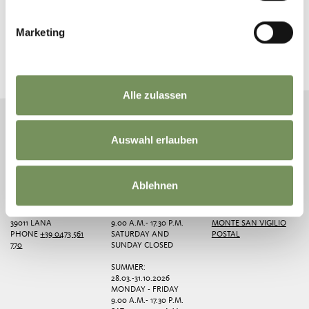
KEEP IN TOUCH WITH US
Marketing
News and information directly in your mailbox
Alle zulassen
NEWSLETTER SIGN UP
Auswahl erlauben
TOURIST OFFICE LANA
OPENING HOURS
PLACES
Ablehnen
AND ENVIRONS
WINTER: 01.11.2025 -
CERMES
VIA ANDREAS-HOFER
22.03.2026
FOIANA
9/1
MONDAY - FRIDAY
GARGAZZONE
39011 LANA
9.00 A.M.- 17.30 P.M.
MONTE SAN VIGILIO
PHONE
+39 0473 561
SATURDAY AND
POSTAL
770
SUNDAY CLOSED
SUMMER:
28.03.-31.10.2026
MONDAY - FRIDAY
9.00 A.M.- 17.30 P.M.