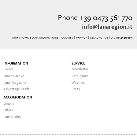
Phone +39 0473 561 770
info@lanaregion.it
TOURIST OFFICE LANA AND ENVIRONS |
COOKIES
|
PRIVACY
|
LEGAL NOTICE
| UID IT01494100215
INFORMATION
SERVICE
Events
Newsletter
How to arrive
Catalogues
Lana Magazine
Weather
Advantage Cards
Press
ACCOMODATION
Enquiry
Offers
Lanaquality