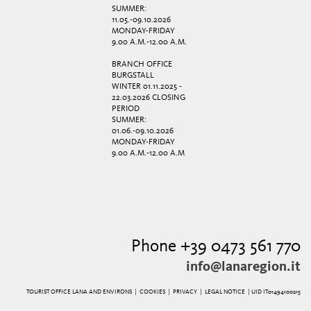
SUMMER:
11.05.-09.10.2026
MONDAY-FRIDAY
9.00 A.M.-12.00 A.M.
BRANCH OFFICE
BURGSTALL
WINTER 01.11.2025 -
22.03.2026 CLOSING
PERIOD
SUMMER:
01.06.-09.10.2026
MONDAY-FRIDAY
9.00 A.M.-12.00 A.M
Phone +39 0473 561 770
info@lanaregion.it
TOURIST OFFICE LANA AND ENVIRONS |
COOKIES
|
PRIVACY
|
LEGAL NOTICE
| UID IT01494100215