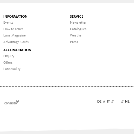
INFORMATION
SERVICE
Events
Newsletter
How to arrive
Catalogues
Lana Magazine
Weather
Advantage Cards
Press
ACCOMODATION
Enquiry
Offers
Lanaquality
DE
//
IT
//
EN
//
NL