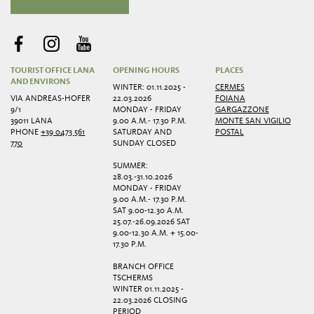
TOURIST OFFICE LANA
OPENING HOURS
PLACES
AND ENVIRONS
WINTER: 01.11.2025 -
CERMES
VIA ANDREAS-HOFER
22.03.2026
FOIANA
9/1
MONDAY - FRIDAY
GARGAZZONE
39011 LANA
9.00 A.M.- 17.30 P.M.
MONTE SAN VIGILIO
PHONE
+39 0473 561
SATURDAY AND
POSTAL
770
SUNDAY CLOSED
SUMMER:
28.03.-31.10.2026
MONDAY - FRIDAY
9.00 A.M.- 17.30 P.M.
SAT 9.00-12.30 A.M.
25.07.-26.09.2026 SAT
9.00-12.30 A.M. + 15.00-
17.30 P.M.
BRANCH OFFICE
TSCHERMS
WINTER 01.11.2025 -
22.03.2026 CLOSING
PERIOD