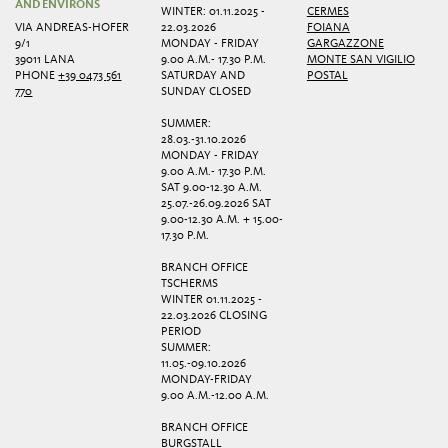
AND ENVIRONS
WINTER: 01.11.2025 -
CERMES
VIA ANDREAS-HOFER
22.03.2026
FOIANA
9/1
MONDAY - FRIDAY
GARGAZZONE
39011 LANA
9.00 A.M.- 17.30 P.M.
MONTE SAN VIGILIO
PHONE
+39 0473 561
SATURDAY AND
POSTAL
770
SUNDAY CLOSED
SUMMER:
28.03.-31.10.2026
MONDAY - FRIDAY
9.00 A.M.- 17.30 P.M.
SAT 9.00-12.30 A.M.
25.07.-26.09.2026 SAT
9.00-12.30 A.M. + 15.00-
17.30 P.M.
BRANCH OFFICE
TSCHERMS
WINTER 01.11.2025 -
22.03.2026 CLOSING
PERIOD
SUMMER:
11.05.-09.10.2026
MONDAY-FRIDAY
9.00 A.M.-12.00 A.M.
BRANCH OFFICE
BURGSTALL