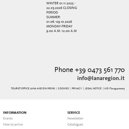
WINTER 01.11.2025 -
22.03.2026 CLOSING
PERIOD
SUMMER:
01.06.-09.10.2026
MONDAY-FRIDAY
9.00 A.M.-12.00 A.M
Phone +39 0473 561 770
info@lanaregion.it
TOURIST OFFICE LANA AND ENVIRONS |
COOKIES
|
PRIVACY
|
LEGAL NOTICE
| UID IT01494100215
INFORMATION
SERVICE
Events
Newsletter
How to arrive
Catalogues