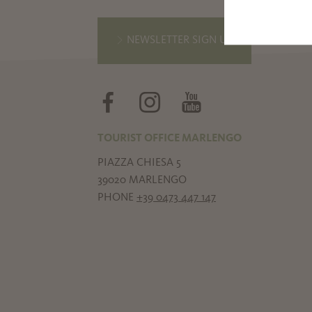
NEWSLETTER SIGN UP
TOURIST OFFICE MARLENGO
PIAZZA CHIESA 5
39020 MARLENGO
PHONE
+39 0473 447 147