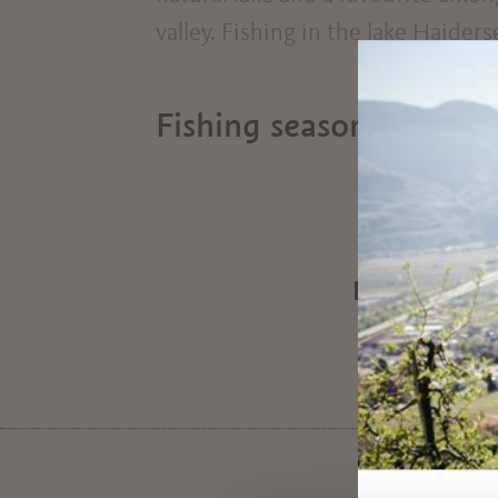
valley. Fishing in the lake Haider
Fishing season Haiders
DID YOU F