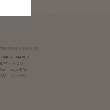
TER OPENING HOURS
EMBER - MARCH
DAY - FRIDAY
A.M. - 12,30 P.M.
P.M. - 5,00 P.M.