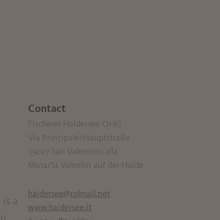
Contact
Fischerei Haidersee OHG
Via Principale/Hauptstraße
39027
San Valentino alla
Muta/St.Valentin auf der Haide
haidersee@rolmail.net
is a
www.haidersee.it
au