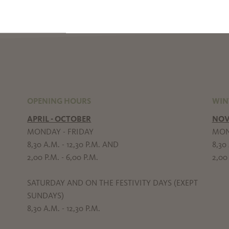
OPENING HOURS
WIN
APRIL - OCTOBER
NOV
MONDAY - FRIDAY
MON
8,30 A.M. - 12,30 P.M. AND
8,30 
2,00 P.M. - 6,00 P.M.
2,00 
SATURDAY AND ON THE FESTIVITY DAYS (EXEPT
SUNDAYS)
8,30 A.M. - 12,30 P.M.