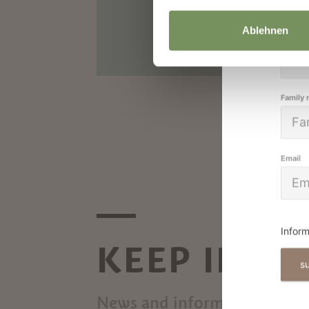
Ablehnen
Given 
Family
Email
Inform
KEEP IN T
s
News and information direct