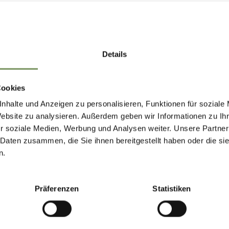
NEWSLETTER-
Details
MARLENGO
Cookies
nhalte und Anzeigen zu personalisieren, Funktionen für soziale
 up now & stay up to date!
Website zu analysieren. Außerdem geben wir Informationen zu I
r soziale Medien, Werbung und Analysen weiter. Unsere Partner
 Daten zusammen, die Sie ihnen bereitgestellt haben oder die s
eep you up to date on all current events and
n.
lights.
Präferenzen
Statistiken
ion