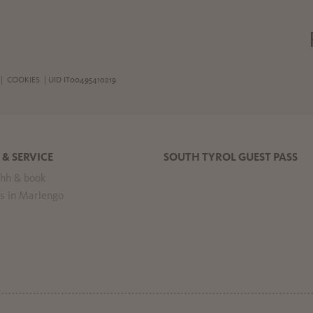
|
COOKIES
| UID IT00495410219
 & SERVICE
SOUTH TYROL GUEST PASS
hh & book
s in Marlengo