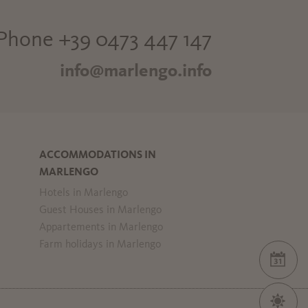
Phone +39 0473 447 147
info@marlengo.info
ACCOMMODATIONS IN
MARLENGO
Hotels in Marlengo
Guest Houses in Marlengo
Appartements in Marlengo
Farm holidays in Marlengo
EVE
WEA