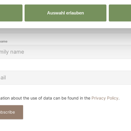
Auswahl erlauben
name
 name
ation about the use of data can be found in the
Privacy Policy
.
OUCH WITH US
ubscribe
ly in your mailbox