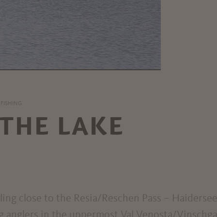
FISHING
 THE LAKE
ling close to the Resia/Reschen Pass – Haidersee 
ng anglers in the uppermost Val Venosta/Vinschg