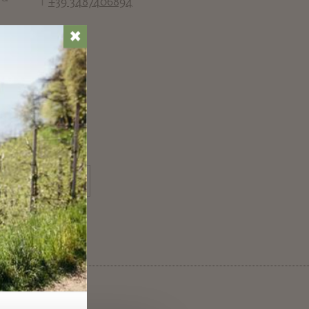
T
+39 3487406894
✖
YES
NO