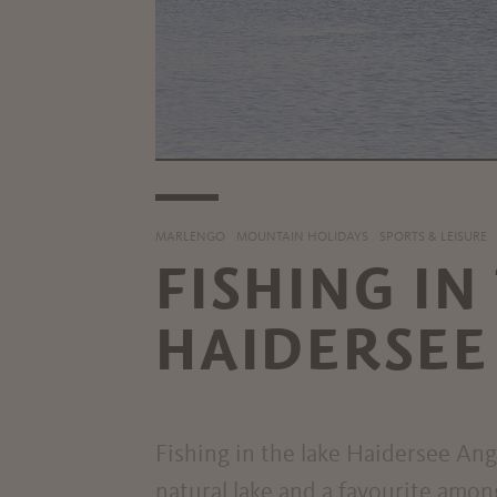
MARLENGO
MOUNTAIN HOLIDAYS
SPORTS & LEISURE
FISHING IN
HAIDERSEE
Fishing in the lake Haidersee Ang
natural lake and a favourite amo