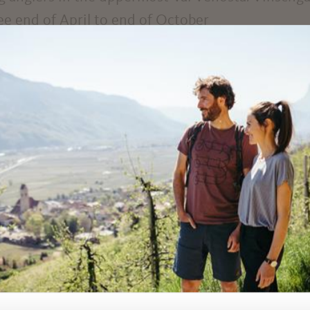
see end of April to end of October
ee:
4/23/2026 - 10/31/2026
IND THIS CONTENT HELPFUL?