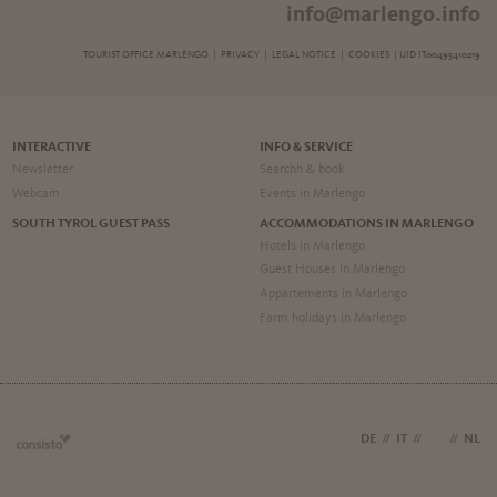
info@marlengo.info
TOURIST OFFICE MARLENGO |
PRIVACY
|
LEGAL NOTICE
|
COOKIES
| UID IT00495410219
INTERACTIVE
INFO & SERVICE
Newsletter
Searchh & book
Webcam
Events in Marlengo
SOUTH TYROL GUEST PASS
ACCOMMODATIONS IN MARLENGO
Hotels in Marlengo
Guest Houses in Marlengo
Appartements in Marlengo
Farm holidays in Marlengo
DE
//
IT
//
EN
//
NL