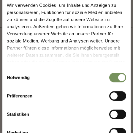
Wir verwenden Cookies, um Inhalte und Anzeigen zu
NEWSLETTER-MARLENGO
personalisieren, Funktionen für soziale Medien anbieten
zu können und die Zugriffe auf unsere Website zu
analysieren. Außerdem geben wir Informationen zu Ihrer
Sign up now & stay up to date!
Verwendung unserer Website an unsere Partner für
We keep you up to date on all current events and
soziale Medien, Werbung und Analysen weiter. Unsere
highlights.
Partner führen diese Informationen möglicherweise mit
weiteren Daten zusammen, die Sie ihnen bereitgestellt
+
haben oder die sie im Rahmen Ihrer Nutzung der Dienste
−
Salutation
gesammelt haben.
Einwilligungsauswahl
Notwendig
Given name
Präferenzen
Statistiken
Family name
Marketing