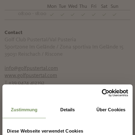
Mon
Tue
Wed
Thu
Fri
Sat
Sun
08:00 - 18:00
Contact
Golf Club Pustertal/Val Pusteria
Sportzone Im Gelände / Zona sportiva Im Gelände 15
39031
Reischach / Riscone
info@golfpustertal.com
www.golfpustertal.com
T
+39 0474 412192
✖
Zustimmung
Details
Über Cookies
DID YOU FIND THIS CONTENT HELPFUL?
Diese Webseite verwendet Cookies
YES
NO