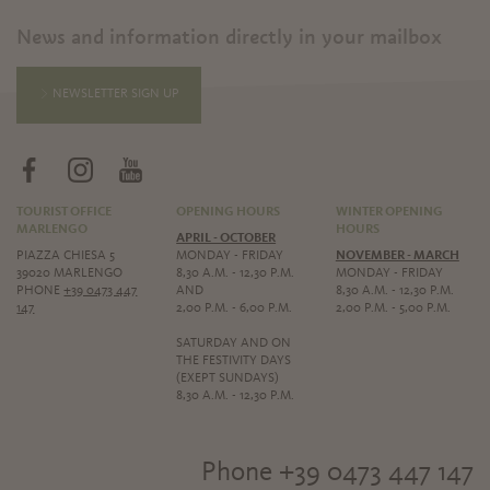
News and information directly in your mailbox
NEWSLETTER SIGN UP
TOURIST OFFICE
OPENING HOURS
WINTER OPENING
MARLENGO
HOURS
APRIL - OCTOBER
PIAZZA CHIESA 5
MONDAY - FRIDAY
NOVEMBER - MARCH
39020 MARLENGO
8,30 A.M. - 12,30 P.M.
MONDAY - FRIDAY
PHONE
+39 0473 447
AND
8,30 A.M. - 12,30 P.M.
147
2,00 P.M. - 6,00 P.M.
2,00 P.M. - 5,00 P.M.
SATURDAY AND ON
THE FESTIVITY DAYS
(EXEPT SUNDAYS)
8,30 A.M. - 12,30 P.M.
Phone +39 0473 447 147