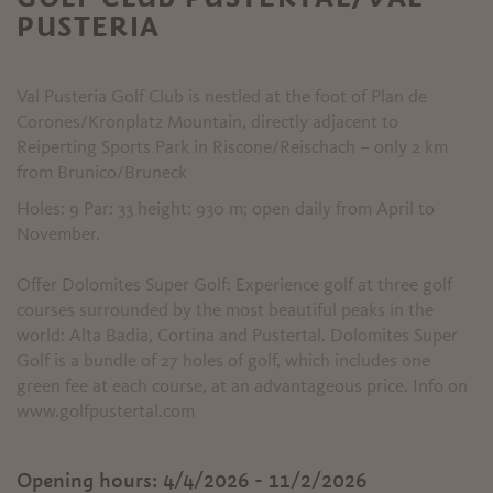
PUSTERIA
Val Pusteria Golf Club is nestled at the foot of Plan de
Corones/Kronplatz Mountain, directly adjacent to
Reiperting Sports Park in Riscone/Reischach – only 2 km
from Brunico/Bruneck
Holes: 9 Par: 33 height: 930 m; open daily from April to
November.
Offer Dolomites Super Golf: Experience golf at three golf
courses surrounded by the most beautiful peaks in the
world: Alta Badia, Cortina and Pustertal. Dolomites Super
Golf is a bundle of 27 holes of golf, which includes one
green fee at each course, at an advantageous price. Info on
www.golfpustertal.com
Opening hours:
4/4/2026 - 11/2/2026