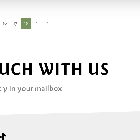
16
17
18
›
»
OUCH WITH US
ly in your mailbox