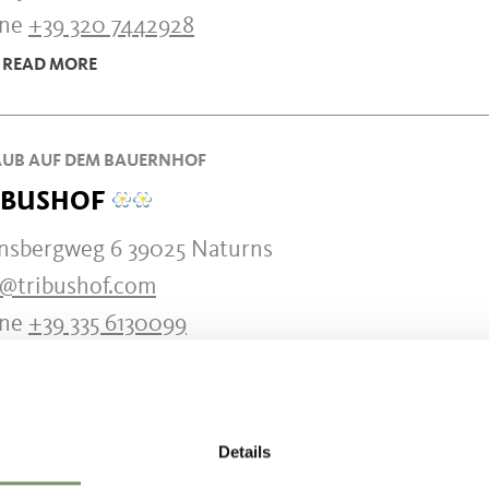
one
+39 320 7442928
READ MORE
UB AUF DEM BAUERNHOF
IBUSHOF
nsbergweg 6 39025 Naturns
o@tribushof.com
one
+39 335 6130099
READ MORE
Details
DENCE