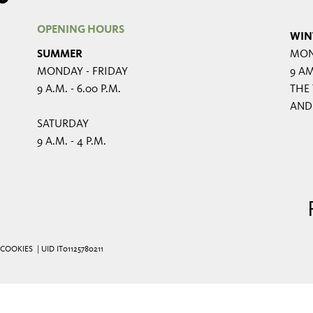
OPENING HOURS
WIN
SUMMER
MON
MONDAY - FRIDAY
9 AM
9 A.M. - 6.00 P.M.
THE 
AND
SATURDAY
9 A.M. - 4 P.M.
COOKIES
| UID IT01125780211