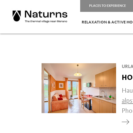
PLACES TO EXPERIENCE
RELAXATION & ACTIVE HO
URLA
HO
Hau
alps
Ph