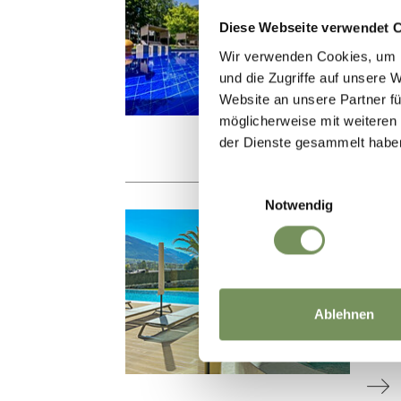
TY
Diese Webseite verwendet 
Gust
Wir verwenden Cookies, um I
info
und die Zugriffe auf unsere 
Website an unsere Partner fü
Ph
möglicherweise mit weiteren
der Dienste gesammelt habe
Einwilligungsauswahl
Notwendig
HOT
HO
Via 
Ablehnen
inf
Ph