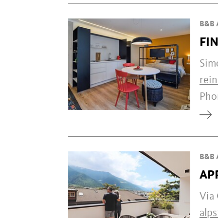
B&B 
FIN
Simo
rei
Ph
B&B 
AP
Via 
alps