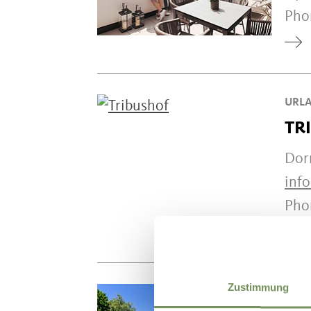
Ph
URLA
TR
Dor
inf
Ph
Zustimmung
RESI