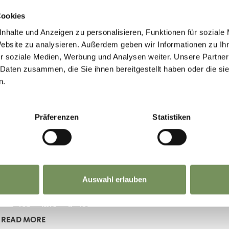
ROL FAMILY RETREAT
Cookies
av Flora Str. 4 39025 Naturns
nhalte und Anzeigen zu personalisieren, Funktionen für soziale
@tyrol.it
Website zu analysieren. Außerdem geben wir Informationen zu I
r soziale Medien, Werbung und Analysen weiter. Unsere Partner
one
+39 0473 667087
 Daten zusammen, die Sie ihnen bereitgestellt haben oder die s
n.
READ MORE
Präferenzen
Statistiken
EL
TEL NOCTURNES
Castello 5 39025 Naturns
Auswahl erlauben
o@nocturnes.it
one
+39 0473 667055
READ MORE