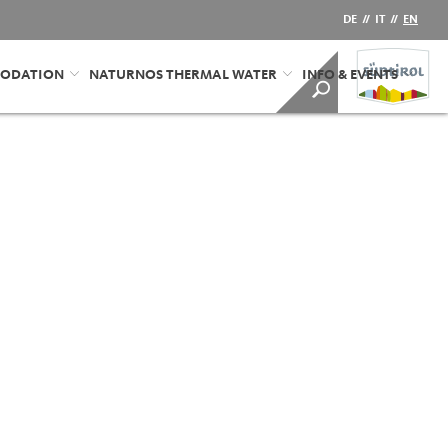
DE
//
IT
//
EN
ODATION
NATURNOS THERMAL WATER
INFO & EVENTS