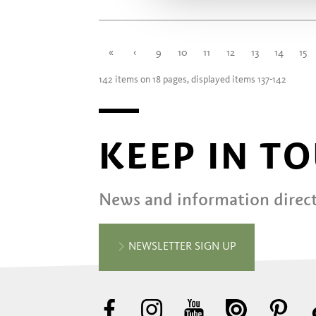
«
‹
9
10
11
12
13
14
15
142 items on 18 pages, displayed items 137-142
KEEP IN T
News and information direct
NEWSLETTER SIGN UP