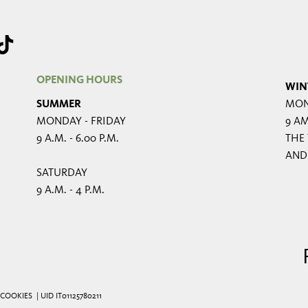
OPENING HOURS
WIN
SUMMER
MON
MONDAY - FRIDAY
9 AM
9 A.M. - 6.00 P.M.
THE 
AND
SATURDAY
9 A.M. - 4 P.M.
COOKIES
| UID IT01125780211