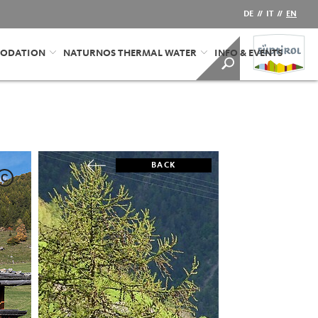
DE
//
IT
//
EN
ODATION
NATURNOS THERMAL WATER
INFO & EVENTS
BACK