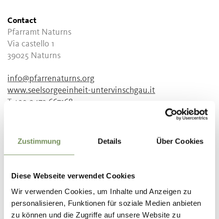
Contact
Pfarramt Naturns
Via castello 1
39025
Naturns
info@pfarrenaturns.org
www.seelsorgeeinheit-untervinschgau.it
T
+39 0473 667168
Recommended period
all-season
Zustimmung
Details
Über Cookies
Diese Webseite verwendet Cookies
Wir verwenden Cookies, um Inhalte und Anzeigen zu
DID YOU FIND THIS CONTENT HELPFUL?
personalisieren, Funktionen für soziale Medien anbieten
zu können und die Zugriffe auf unsere Website zu