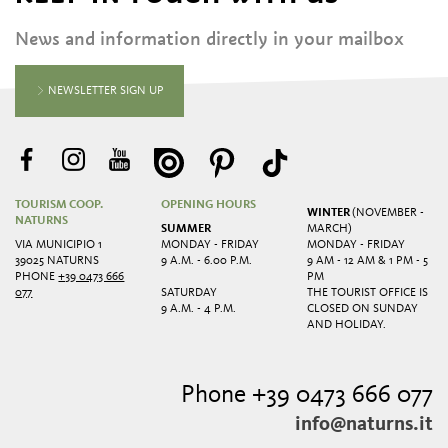
News and information directly in your mailbox
NEWSLETTER SIGN UP
TOURISM COOP.
OPENING HOURS
WINTER
(NOVEMBER -
NATURNS
SUMMER
MARCH)
VIA MUNICIPIO 1
MONDAY - FRIDAY
MONDAY - FRIDAY
39025 NATURNS
9 A.M. - 6.00 P.M.
9 AM - 12 AM & 1 PM - 5
PHONE
+39 0473 666
PM
077
SATURDAY
THE TOURIST OFFICE IS
9 A.M. - 4 P.M.
CLOSED ON SUNDAY
AND HOLIDAY.
Phone +39 0473 666 077
info@naturns.it