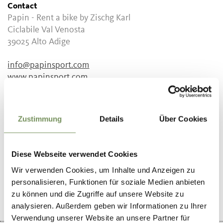
Contact
Papin - Rent a bike by Zischg Karl
Ciclabile Val Venosta
39025
Alto Adige
info@papinsport.com
www.papinsport.com
T
+39 0474 667154
Zustimmung
Details
Über Cookies
DID YOU FIND THIS CONTENT HELPFUL?
Diese Webseite verwendet Cookies
Wir verwenden Cookies, um Inhalte und Anzeigen zu
YES
NO
personalisieren, Funktionen für soziale Medien anbieten
zu können und die Zugriffe auf unsere Website zu
analysieren. Außerdem geben wir Informationen zu Ihrer
Verwendung unserer Website an unsere Partner für