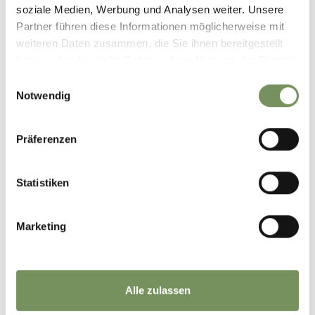
soziale Medien, Werbung und Analysen weiter. Unsere
Partner führen diese Informationen möglicherweise mit
weiteren Daten zusammen, die Sie ihnen bereitgestellt
haben oder die sie im Rahmen Ihrer Nutzung der Dienste
+
gesammelt haben.
Einwilligungsauswahl
−
Notwendig
Präferenzen
Statistiken
Marketing
Alle zulassen