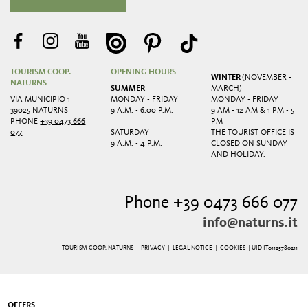
TOURISM COOP.
OPENING HOURS
WINTER
(NOVEMBER -
NATURNS
SUMMER
MARCH)
VIA MUNICIPIO 1
MONDAY - FRIDAY
MONDAY - FRIDAY
39025 NATURNS
9 A.M. - 6.00 P.M.
9 AM - 12 AM & 1 PM - 5
PHONE
+39 0473 666
PM
077
SATURDAY
THE TOURIST OFFICE IS
9 A.M. - 4 P.M.
CLOSED ON SUNDAY
AND HOLIDAY.
Phone +39 0473 666 077
info@naturns.it
TOURISM COOP. NATURNS |
PRIVACY
|
LEGAL NOTICE
|
COOKIES
| UID IT01125780211
OFFERS