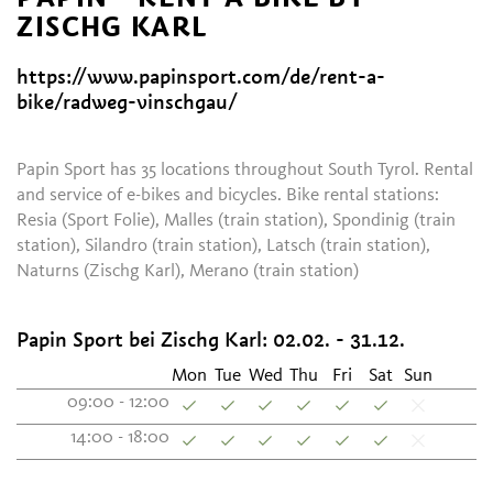
ZISCHG KARL
https://www.papinsport.com/de/rent-a-
bike/radweg-vinschgau/
Papin Sport has 35 locations throughout South Tyrol. Rental
and service of e-bikes and bicycles. Bike rental stations:
Resia (Sport Folie), Malles (train station), Spondinig (train
station), Silandro (train station), Latsch (train station),
Naturns (Zischg Karl), Merano (train station)
Papin Sport bei Zischg Karl:
02.02. - 31.12.
Mon
Tue
Wed
Thu
Fri
Sat
Sun
09:00 - 12:00
14:00 - 18:00