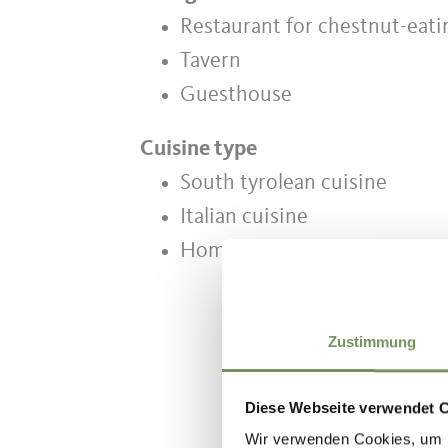
Restaurant for chestnut-eati
Tavern
Guesthouse
Cuisine type
South tyrolean cuisine
Italian cuisine
Home-made food products
Zustimmung
DID YOU F
Diese Webseite verwendet 
Wir verwenden Cookies, um I