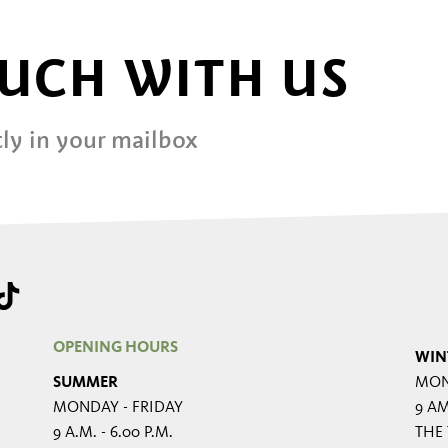
OUCH WITH US
ly in your mailbox
OPENING HOURS
WIN
SUMMER
MON
MONDAY - FRIDAY
9 AM
9 A.M. - 6.00 P.M.
THE 