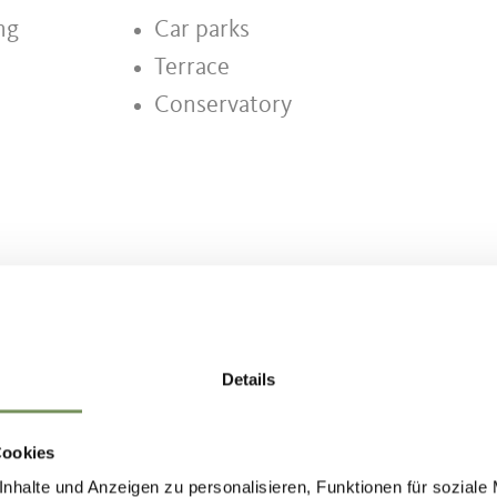
ng
Car parks
Terrace
Conservatory
Details
IND THIS CONTENT HELPFUL?
Cookies
nhalte und Anzeigen zu personalisieren, Funktionen für soziale