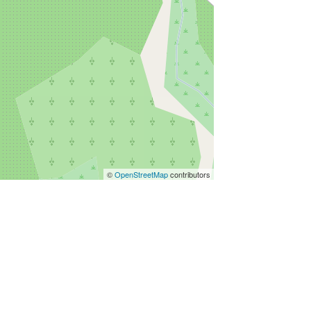
©
OpenStreetMap
contributors