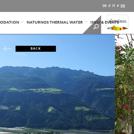
DE
//
IT
//
EN
ODATION
NATURNOS THERMAL WATER
INFO & EVENTS
BACK