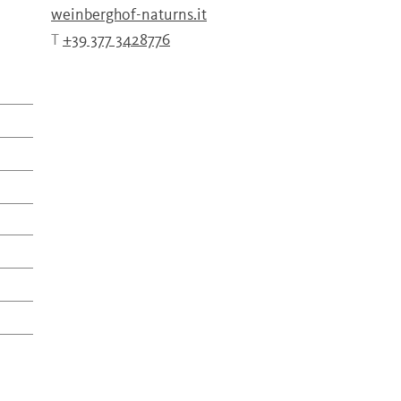
weinberghof-naturns.it
T
+39 377 3428776