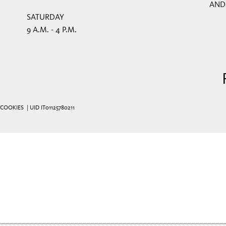
AND
SATURDAY
9 A.M. - 4 P.M.
COOKIES
| UID IT01125780211