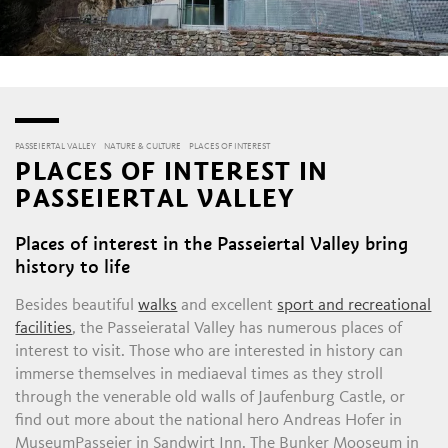
PASSEIERTAL VALLEY
NATURE & CULTURE
PLACES OF INTEREST
PLACES OF INTEREST IN
PASSEIERTAL VALLEY
Places of interest in the Passeiertal Valley bring
history to life
Besides beautiful
walks
and excellent
sport and recreational
facilities
, the Passeieratal Valley has numerous places of
interest to visit. Those who are interested in history can
immerse themselves in mediaeval times as they stroll
through the venerable old walls of Jaufenburg Castle, or
find out more about the national hero Andreas Hofer in
MuseumPasseier in Sandwirt Inn. The Bunker Mooseum in