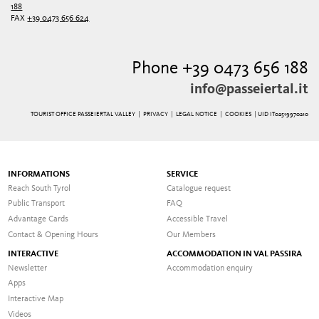
188
FAX
+39 0473 656 624
Phone +39 0473 656 188
info@passeiertal.it
TOURIST OFFICE PASSEIERTAL VALLEY |
PRIVACY
|
LEGAL NOTICE
|
COOKIES
| UID IT02519970210
INFORMATIONS
SERVICE
Reach South Tyrol
Catalogue request
Public Transport
FAQ
Advantage Cards
Accessible Travel
Contact & Opening Hours
Our Members
INTERACTIVE
ACCOMMODATION IN VAL PASSIRA
Newsletter
Accommodation enquiry
Apps
Interactive Map
Videos