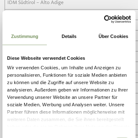
IDM Südtirol – Alto Adige
MGM – Marketinggesellschaft Meran
Gemeinde Kuens
Gemeine Riffian
Zustimmung
Details
Über Cookies
Gemeinde St. Martin in Passeier
Gemeinde St. Leonhard in Passeier
Diese Webseite verwendet Cookies
Gemeinde Moos in Passeier
Wir verwenden Cookies, um Inhalte und Anzeigen zu
personalisieren, Funktionen für soziale Medien anbieten
Raiffeisenkasse St. Martin in Passeier
zu können und die Zugriffe auf unsere Website zu
Raiffeisenkasse Passeier
analysieren. Außerdem geben wir Informationen zu Ihrer
Seilbahnanlagen Hirzer GmbH
Verwendung unserer Website an unsere Partner für
soziale Medien, Werbung und Analysen weiter. Unsere
Bergbahnen Pfelders
Partner führen diese Informationen möglicherweise mit
Spezialbier-Brauerei FORST
weiteren Daten zusammen, die Sie ihnen bereitgestellt
haben oder die sie im Rahmen Ihrer Nutzung der Dienste
Guestnet
gesammelt haben.
Einwilligungsauswahl