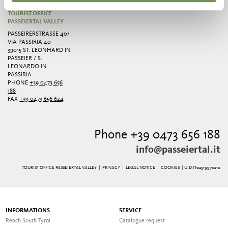
TOURIST OFFICE
PASSEIERTAL VALLEY
PASSEIRERSTRASSE 40/ V
IA PASSIRIA 40
39015 ST. LEONHARD IN
PASSEIER / S.
LEONARDO IN
PASSIRIA
PHONE
+39 0473 656
188
FAX
+39 0473 656 624
Phone +39 0473 656 188
info@passeiertal.it
TOURIST OFFICE PASSEIERTAL VALLEY |
PRIVACY
|
LEGAL NOTICE
|
COOKIES
| UID IT02519970210
INFORMATIONS
SERVICE
Reach South Tyrol
Catalogue request