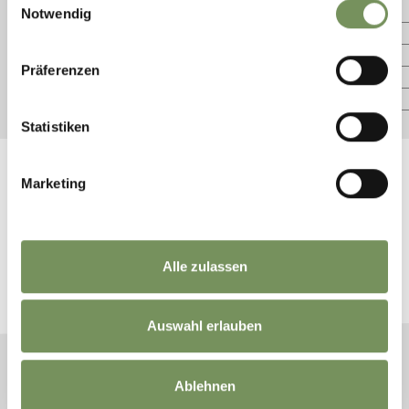
Cross Country Ski Holiday
Notwendig
MuseumPasseier
Museum HinterPasseier
Präferenzen
SportArena Passeier
Sports Centre St. Martin
Statistiken
Marketing
KEEP IN TOUCH WITH US
Alle zulassen
News and information directly in your mailbox
Auswahl erlauben
NEWSLETTER SIGN UP
Ablehnen