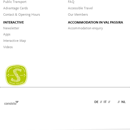
Public Transport
FAQ
Advantage Cards
Accessible Travel
Contact & Opening Hours
Our Members
INTERACTIVE
ACCOMMODATION IN VAL PASSIRA
Newsletter
Accommodation enquiry
Apps
Interactive Map
Videos
DE
//
IT
//
EN
//
NL