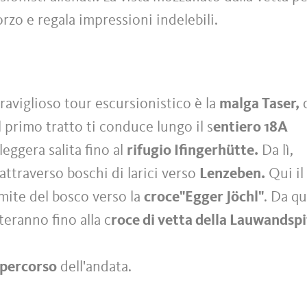
zo e regala impressioni indelebili.
aviglioso tour escursionistico è la
malga Taser,
l primo tratto ti conduce lungo il s
entiero 18A
leggera salita fino al
rifugio Ifingerhütte.
Da lì,
attraverso boschi di larici verso
Lenzeben.
Qui il
imite del bosco verso la
croce
"Egger Jöchl"
. Da qu
teranno fino alla c
roce di vetta della Lauwandspi
 percorso
dell'andata.