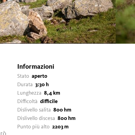
Informazioni
Stato
aperto
Durata
3:30 h
Lunghezza
8,4 km
Difficoltà
difficile
Dislivello salita
800 hm
Dislivello discesa
800 hm
Punto più alto
2203 m
erò