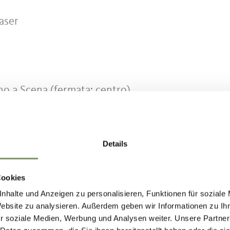
aser
no a Scena (fermata: centro)
Scena alla stazione a valle della funivia Taser.
bil.info
o tramite la Schenna App!
Details
Cookies
nhalte und Anzeigen zu personalisieren, Funktionen für soziale
corso: Malga Taser Alm, Ifingerhütte.
Website zu analysieren. Außerdem geben wir Informationen zu I
 presso l'ufficio turistico o tramite la Schenna 
r soziale Medien, Werbung und Analysen weiter. Unsere Partner