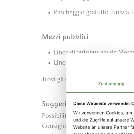
Parcheggio gratuito funivia T
Mezzi pubblici
Linea di autobus 231 da Mera
Linea di autobus 233 o 234 da 
Trovi gli orari su
www.suedtirolmo
Zustimmung
Suggerimenti dell'autore
Diese Webseite verwendet 
Wir verwenden Cookies, um I
Possibilità di ristoro lungo il per
und die Zugriffe auf unsere 
Consigliamo informarsi in anticipo
Website an unsere Partner fü