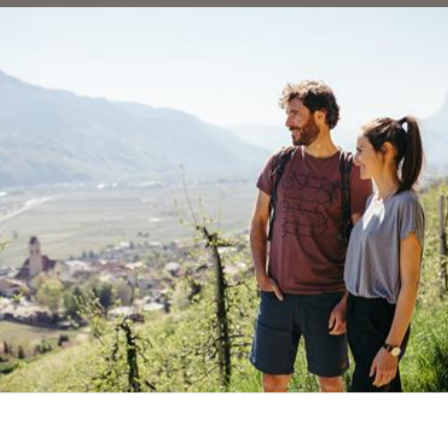
en Produkten sowie Urlaub auf dem Bauernhof
 bis Ende Oktober auf Anfrage Hofführungen mit
kten an. Für nähere Informationen sowie
ekt mit Familie Tappeiner in Verbindung zu setze
ttel
 nach Unser Frau