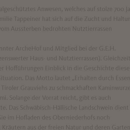
lgeschütztes Anwesen, welches auf stolze 700 J
milie Tappeiner hat sich auf die Zucht und Haltu
 vom Aussterben bedrohten Nutztierrassen
nnter ArcheHof und Mitglied bei der G.E.H.
tzenswerter Haus- und Nutztierrassen). Gleichzei
er Hofführungen Einblick in die Geschichte diese
tuation. Das Motto lautet „Erhalten durch Essen
es Tiroler Grauviehs zu schmackhaften Kaminwurz
i. Solange der Vorrat reicht, gibt es auch
te. Das Schwäbisch-Hällische Landschwein dient
Sie im Hofladen des Oberniederhofs noch
t Kräutern aus der freien Natur und deren Garte