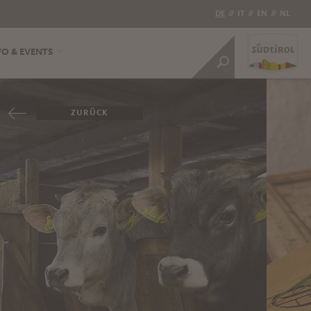
DE
//
IT
//
EN
//
NL
FO & EVENTS
ZURÜCK