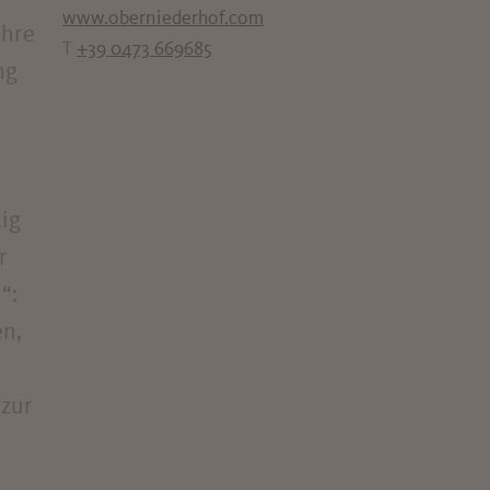
www.oberniederhof.com
ahre
T
+39 0473 669685
ng
tig
r
“:
en,
 zur
n