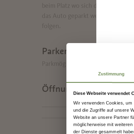
beim Platz wo sich die Raiffeisen
das Auto geparkt werden. Dann zu
folgen.
Parken
Entd
Parkmöglichkeiten neben der Raif
Zustimmung
Meld
Öffnungszeiten :
01.01.
Erst
Diese Webseite verwendet 
Vera
M
Wir verwenden Cookies, um I
Besu
und die Zugriffe auf unsere 
00:00 - 24:00
Website an unsere Partner fü
möglicherweise mit weiteren
👉 J
der Dienste gesammelt habe