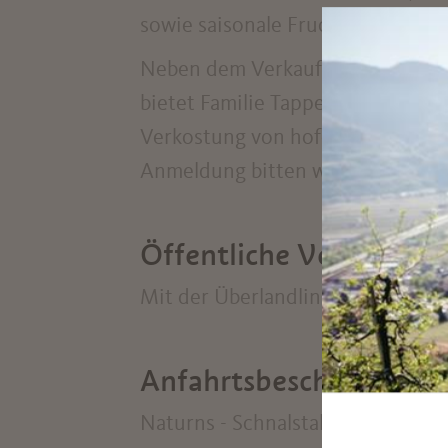
sowie saisonale Fruchtaufstriche.
Neben dem Verkauf von hofeigen
bietet Familie Tappeiner von Mai
Verkostung von hofeigenen Produ
Anmeldung bitten wir Sie sich dir
Öffentliche Verkehrsmi
Mit der Überlandlinie Nr. 261 bis
Anfahrtsbeschreibung
Naturns - Schnalstal - Unser Frau