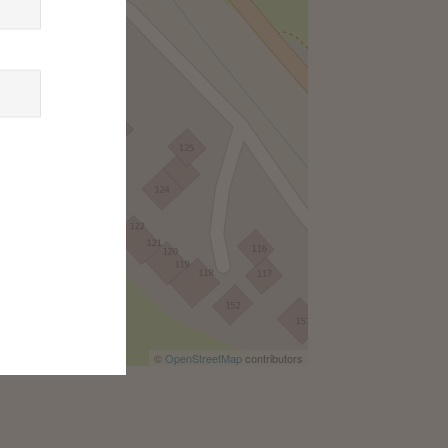
©
OpenStreetMap
contributors