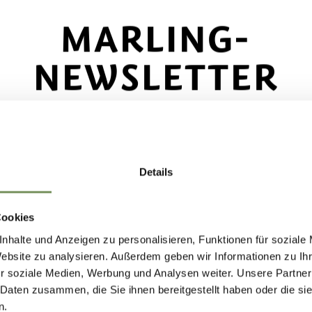
 Bank und die Freiwillige Feuerwehr befinden kan
MARLING-
 Fuß der Straße unterhalb der Bank ca. 50 Meter
NEWSLETTER
ecke das Beste von Marling!
🌄
feisen Bank, gratis, unbewacht
Details
e dich jetzt für unseren Newsletter an und sei d
 - 31.12.
e, der über exklusive Angebote, besondere
Cookies
nstaltungen und versteckte Tipps für den nächs
o
Di
Mi
Do
Fr
Sa
So
nhalte und Anzeigen zu personalisieren, Funktionen für soziale
ch in Marling informiert wird!
Website zu analysieren. Außerdem geben wir Informationen zu I
r soziale Medien, Werbung und Analysen weiter. Unsere Partner
 Daten zusammen, die Sie ihnen bereitgestellt haben oder die s
etzt anmelden und
deinen Urlaub in Marling
noc
n.