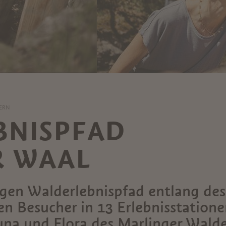
ERN
BNISPFAD
R WAAL
gen Walderlebnispfad entlang des
en Besucher in 13 Erlebnisstation
na und Flora des Marlinger Walde