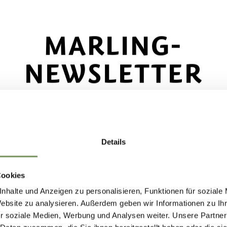
MARLING-
Ortszentrum von Marling. Von dort dann fußläufig
NEWSLETTER
dea.
finden Sie unter www.suedtirolmobil.info.
ecke das Beste von Marling!
🌄
Details
e dich jetzt für unseren Newsletter an und sei d
ilien! Teilweise sogar kinderwagentauglich!
e, der über exklusive Angebote, besondere
e
Castel Lebenberg
!
Cookies
nstaltungen und versteckte Tipps für den nächs
nhalte und Anzeigen zu personalisieren, Funktionen für soziale
ch in Marling informiert wird!
Website zu analysieren. Außerdem geben wir Informationen zu I
r soziale Medien, Werbung und Analysen weiter. Unsere Partner