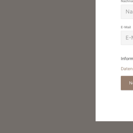
Nachn
E-Mail
Inform
Daten
N