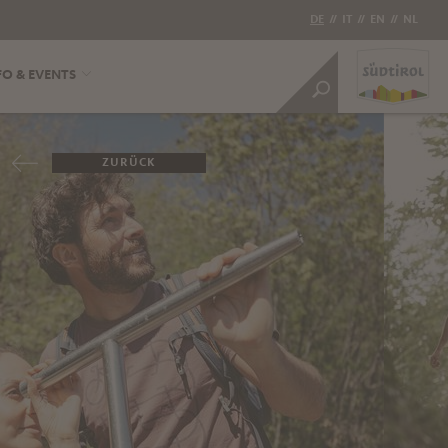
DE
//
IT
//
EN
//
NL
FO & EVENTS
ZURÜCK