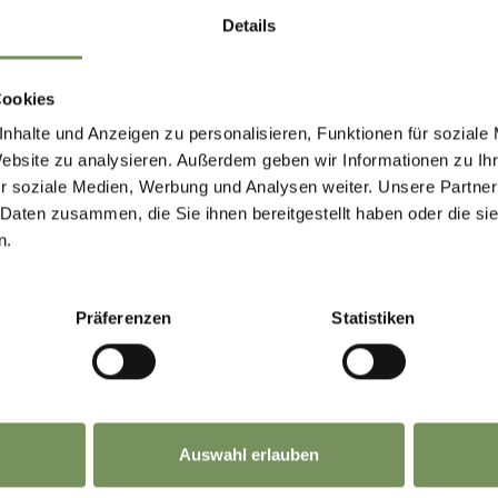
Details
e dich jetzt für unseren Newsletter an und sei d
NHALT FÜR DICH HILFREICH?
e, der über exklusive Angebote, besondere
Cookies
nstaltungen und versteckte Tipps für den nächs
nhalte und Anzeigen zu personalisieren, Funktionen für soziale
ch in Marling informiert wird!
Website zu analysieren. Außerdem geben wir Informationen zu I
r soziale Medien, Werbung und Analysen weiter. Unsere Partner
 Daten zusammen, die Sie ihnen bereitgestellt haben oder die s
etzt anmelden und
deinen Urlaub in Marling
noc
n.
öner machen!
Präferenzen
Statistiken
e Daten sind bei uns sicher. Jederzeit abmeldbar.
Auswahl erlauben