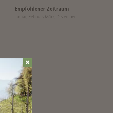
Empfohlener Zeitraum
Januar, Februar, März, Dezember
✖