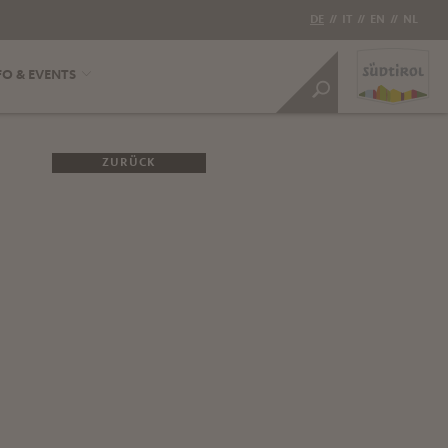
DE
//
IT
//
EN
//
NL
FO & EVENTS
ZURÜCK