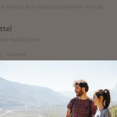
ür Kinder; kein Schlittschuhverleih vor Ort.
ttel
elle Hafling Dorf:
g - Falzeben
 - Mölten - Terlan - Bozen
mationen finden Sie unter folgendem Link: