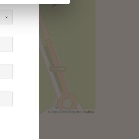
©
OpenStreetMap
contributors