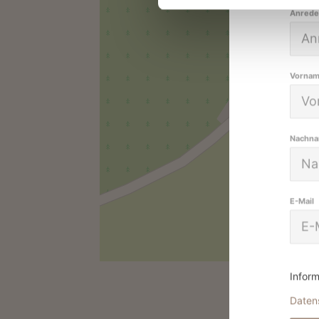
Anrede
Vorna
Nachn
E-Mail
Inform
Daten