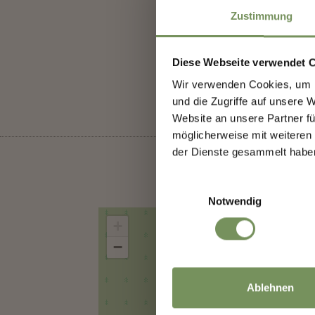
Zustimmung
Meld
WAR DER I
Erst
Diese Webseite verwendet 
Vera
Wir verwenden Cookies, um I
Besu
und die Zugriffe auf unsere 
Website an unsere Partner fü
möglicherweise mit weiteren
👉 J
der Dienste gesammelt habe
sch
Einwilligungsauswahl
Notwendig
+
−
Dein
Ablehnen