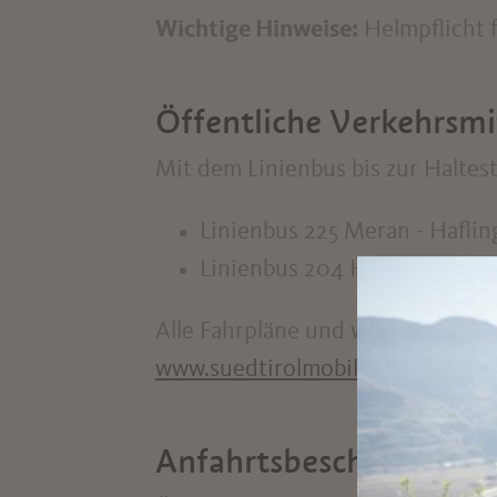
Wichtige Hinweise:
Helmpflicht f
Öffentliche Verkehrsmi
Mit dem Linienbus bis zur Haltest
Linienbus 225 Meran - Haflin
Linienbus 204 Hafling - Vöran
Alle Fahrpläne und weitere Infor
www.suedtirolmobil.info
Anfahrtsbeschreibung