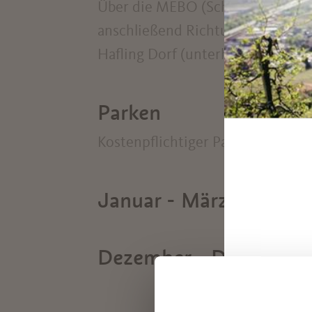
Über die MEBO (Schnellstraße Me
anschließend Richtung Meran, rec
Hafling Dorf (unterhalb der Pfarrk
Parken
Kostenpflichtiger Parkplatz in Haf
Januar - März
Dezember - Dezember
Entd