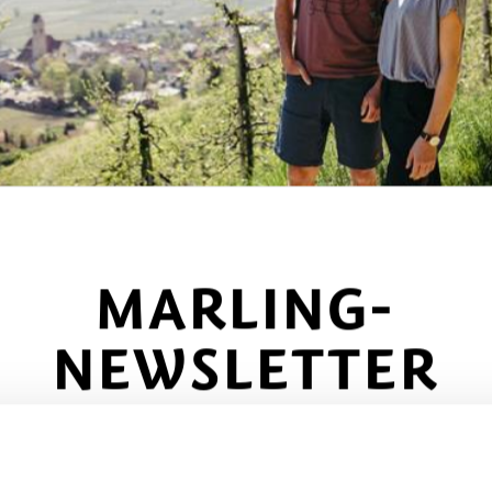
ran - Bozen) bis zur Ausfahrt Meran Süd,
hts weiter Richtung Hafling bis zum Parkplatz in
irche).
ling Dorf (unterhalb der Pfarrkirche)
MARLING-
NEWSLETTER
ecke das Beste von Marling!
🌄