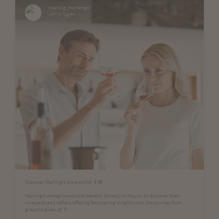
marling_marlengo
vor 10 Tagen
Discover Marling’s wine world 🍷🍇
Marling’s winegrowers and Merano Winery invite you to discover their
vineyards and cellars, offering fascinating insights into the journey from
grape to glass. 🌿🍷