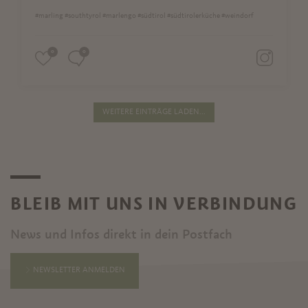
#marling #southtyrol #marlengo #südtirol #südtirolerküche #weindorf
0
0
WEITERE EINTRÄGE LADEN...
BLEIB MIT UNS IN VERBINDUNG
News und Infos direkt in dein Postfach
NEWSLETTER ANMELDEN