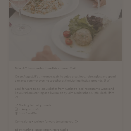
Taller & Tuba – one last time this summer!🍷🎺
On 20 August, it’s time once again to enjoy great food, raise a glass and spend
a relaxed summer evening together at the Marling festival grounds. 🥂🌿
Look forward to delicious dishes from Marling’s local restaurants, wines and
liqueurs from Marling and live music by Olm Onderscht & GipfelBlech. 🍽️🍷
🎶
📍 Marling festival grounds
🗓️ 20 August 2026
🕕 from 6:00 PM
Come along – we look forward to seeing you! 🥳
📸 TV Marling_Terzer Armin, Herb Media