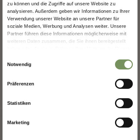
zu können und die Zugriffe auf unsere Website zu
der Erste, der über exklusive Angebote, besondere
Veranstaltungen und versteckte Tipps für den
analysieren. Außerdem geben wir Informationen zu Ihrer
nächsten Besuch in Marling informiert wird!
UNTERKÜNFTE SUCHEN
Verwendung unserer Website an unsere Partner für
& BUCHEN
soziale Medien, Werbung und Analysen weiter. Unsere
👉 Jetzt anmelden und
deinen Urlaub in Marling
noch schöner machen!
Partner führen diese Informationen möglicherweise mit
weiteren Daten zusammen, die Sie ihnen bereitgestellt
haben oder die sie im Rahmen Ihrer Nutzung der Dienste
Deine Daten sind bei uns sicher. Jederzeit abmeldbar.
gesammelt haben.
Einwilligungsauswahl
Notwendig
BUCHEN SIE IHREN URLAUB IN
MARLING
Anrede
Präferenzen
Plane jetzt unverbindlich deinen Traumurlaub
Statistiken
Vorname
Marketing
ANREISE
Nachname
ABREISE