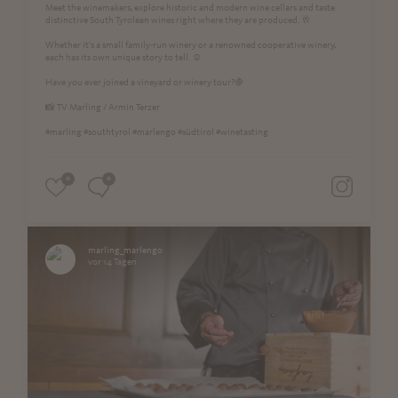
Meet the winemakers, explore historic and modern wine cellars and taste
distinctive South Tyrolean wines right where they are produced. 🥂
Whether it's a small family-run winery or a renowned cooperative winery,
each has its own unique story to tell. ☺️
Have you ever joined a vineyard or winery tour?🍇
📸 TV Marling / Armin Terzer
#marling #southtyrol #marlengo #südtirol #winetasting
0
0
marling_marlengo
vor 14 Tagen