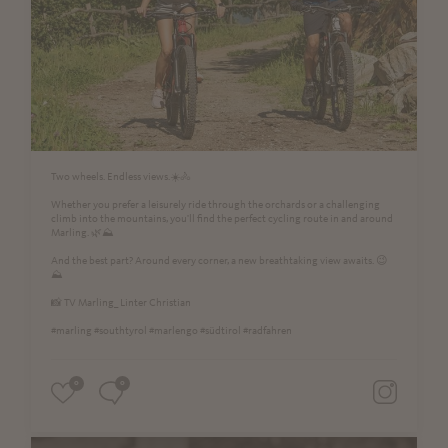
Two wheels. Endless views.☀️🚴
Whether you prefer a leisurely ride through the orchards or a challenging
climb into the mountains, you'll find the perfect cycling route in and around
Marling. 🌿⛰️
And the best part? Around every corner, a new breathtaking view awaits. 😉
⛰
📸 TV Marling_ Linter Christian
#marling #southtyrol #marlengo #südtirol #radfahren
0
0