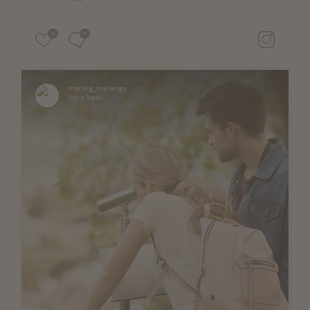
0
0
marling_marlengo
vor 3 Tagen