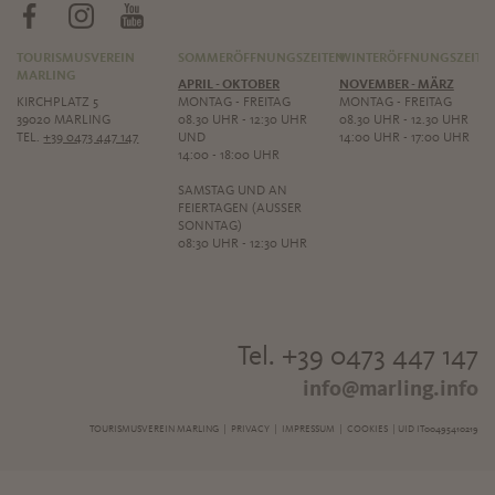
TOURISMUSVEREIN
SOMMERÖFFNUNGSZEITEN
WINTERÖFFNUNGSZEITE
MARLING
APRIL - OKTOBER
NOVEMBER - MÄRZ
KIRCHPLATZ 5
MONTAG - FREITAG
MONTAG - FREITAG
39020 MARLING
08.30 UHR - 12:30 UHR
08.30 UHR - 12.30 UHR
TEL.
+39 0473 447 147
UND
14:00 UHR - 17:00 UHR
14:00 - 18:00 UHR
SAMSTAG UND AN
FEIERTAGEN (AUSSER S
ONNTAG)
08:30 UHR - 12:30 UHR
Tel. +39 0473 447 147
info@marling.info
TOURISMUSVEREIN MARLING |
PRIVACY
|
IMPRESSUM
|
COOKIES
| UID IT00495410219