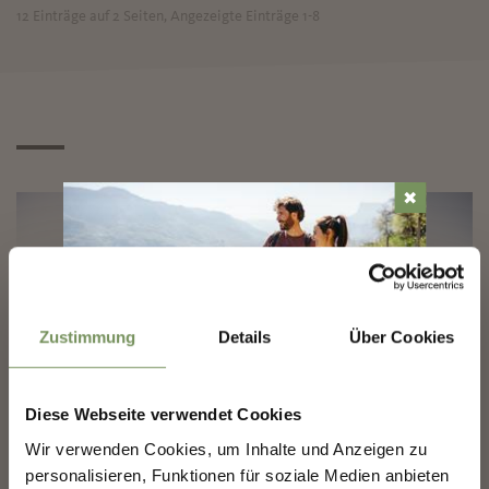
12 Einträge auf 2 Seiten, Angezeigte Einträge 1-8
✖
SKITOUREN IN MERAN
SKIGEBIETE IN DER
Zustimmung
Details
Über Cookies
UND UMGEBUNG
UMGEBUNG
MARLING-NEWSLETTER
Diese Webseite verwendet Cookies
Entdecke das Beste von Marling!
🌄
Wir verwenden Cookies, um Inhalte und Anzeigen zu
personalisieren, Funktionen für soziale Medien anbieten
Melde dich jetzt für unseren Newsletter an und sei