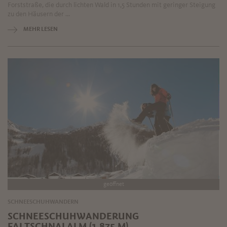
Forststraße, die durch lichten Wald in 1,5 Stunden mit geringer Steigung
zu den Häusern der ...
MEHR LESEN
geöffnet
SCHNEESCHUHWANDERN
SCHNEESCHUHWANDERUNG
FALTSCHNALALM (1.875 M)