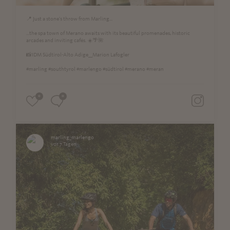
📍 Just a stone's throw from Marling...
...the spa town of Merano awaits with its beautiful promenades, historic
arcades and inviting cafés. ☀️🌴🌺
📸IDM Südtirol-Alto Adige__Marion Lafogler
#marling #southtyrol #marlengo #südtirol #merano #meran
0
0
marling_marlengo
vor 7 Tagen