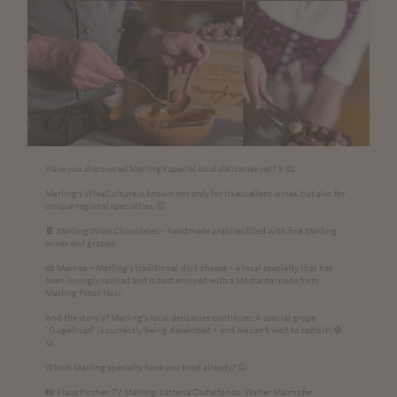
Have you discovered Marling’s special local delicacies yet?🍷🧀
Marling’s WineCulture is known not only for its excellent wines, but also for
unique regional specialties. 😍
🍫 Marling Wine Chocolates – handmade pralines filled with fine Marling
wines and grappa.
🧀 Marnea – Marling’s traditional stick cheese – a local specialty that has
been lovingly revived and is best enjoyed with a Mostarda made from
Marling Pinot Noir.
And the story of Marling’s local delicacies continues: A special grape
"Gugelhupf" is currently being developed – and we can’t wait to taste it! 🍇
🥮
Which Marling specialty have you tried already? 😊
📸 Klaus Pircher, TV Marling, Latteria Castelfondo, Walter Mairhofer