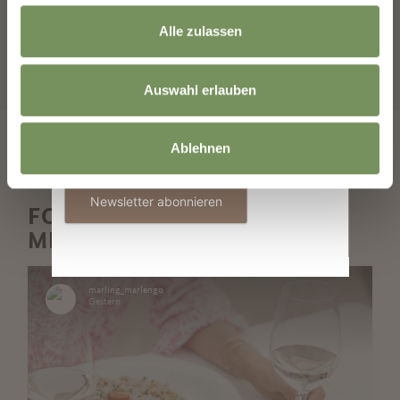
Alle zulassen
E-Mail
SUCHE STARTEN
Auswahl erlauben
Informationen zur Verwendung der Daten
Ablehnen
befinden sich in der
Datenschutzerklärung
.
Newsletter abonnieren
FOLGT UNS AUF SOCIAL
MEDIA
marling_marlengo
Gestern