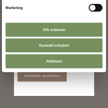
39015 St. Leonhard in
Marketing
Passeier
info@passeiertal.it
Nachname
Alle zulassen
E-Mail
Auswahl erlauben
WAR DER INHALT FÜR DICH HILFREICH?
JA
NEIN
Informationen zur Verwendung der Daten
Ablehnen
befinden sich in der
Datenschutzerklärung
.
Newsletter abonnieren