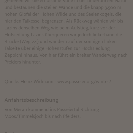
genießen wir die erholsame Ruhe in der unberührten Natur
und bestaunen die steilen Wände und die knapp 3.500 m
hohen Gipfel der Hohen Wilde und des Seelenkogels, die
hier den Talkessel begrenzen. Als Rückweg wählen wir bis
Lazins denselben Weg wie beim Aufstieg, kurz vor der
Hofsiedlung Lazins überqueren wir jedoch linkerhand die
Brücke (Weg 24) und wandern auf der sonnigen linken
Talseite über einige Höhenstufen zur Hochsiedlung
Zeppichl hinaus. Von hier führt ein breiter Wanderweg nach
Pfelders hinunter.
Quelle: Heinz Widmann - www.passeier.org/winter/
Anfahrtsbeschreibung
Von Meran kommend ins Passeiertal Richtung
Moos/Timmelsjoch bis nach Pfelders.