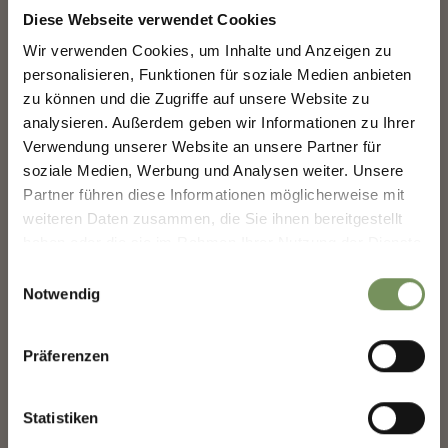
Diese Webseite verwendet Cookies
Entdecke das Beste von Marling!
🌄
Infos zur Tour
Wir verwenden Cookies, um Inhalte und Anzeigen zu
Status
gesperrt
personalisieren, Funktionen für soziale Medien anbieten
Melde dich jetzt für unseren Newsletter an und sei
Dauer
2:30 h
zu können und die Zugriffe auf unsere Website zu
der Erste, der über exklusive Angebote, besondere
Veranstaltungen und versteckte Tipps für den
Länge
8,6 km
analysieren. Außerdem geben wir Informationen zu Ihrer
nächsten Besuch in Marling informiert wird!
Schwierigkeit
leicht
Verwendung unserer Website an unsere Partner für
Höhenmeter bergauf
soziale Medien, Werbung und Analysen weiter. Unsere
👉 Jetzt anmelden und
deinen Urlaub in Marling
noch schöner machen!
250 hm
Partner führen diese Informationen möglicherweise mit
Höhenmeter bergab
weiteren Daten zusammen, die Sie ihnen bereitgestellt
250 hm
haben oder die sie im Rahmen Ihrer Nutzung der Dienste
Deine Daten sind bei uns sicher. Jederzeit abmeldbar.
Höchster Punkt
1859 m
gesammelt haben.
Einwilligungsauswahl
Notwendig
Anrede
GPX-DATEN DOWNLOADEN
Präferenzen
Tourismusverein
Statistiken
Passeiertal
Vorname
Passeirer Straße 40