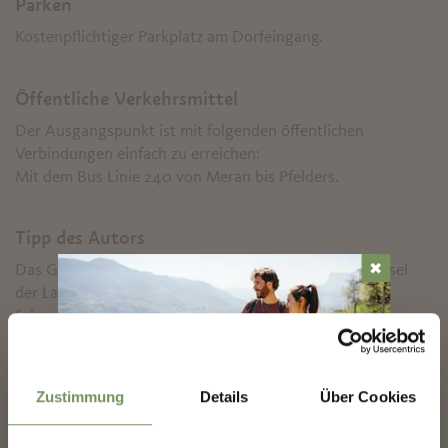
Parken
Kostenpflichtiger Parkplatz am Dorfeingang.
Öffentliche Verkehrsmittel
Der Ausgangspunkt ist mit folgenden öffentlichen
Verbindungen einfach zu erreichen:
Mit dem Bus Linie 240 von Meran bis Pfelders.
Tipp des Autors
✖
Das Gelände um die Hofsiedlung Lazins und im Talkessel
der Lazins Alm eignet sich vorzüglich zum
Schneeschuhwandern. Außerhalb der gespurten
Wegabschnitte ist jedoch erhöhte Vorsicht geboten! Eine
Langlaufloipe (Skating und klassisch) führt meistens in der
Nähe des Wanderweges ebenfalls von Pfelders bis zur
Zustimmung
Details
Über Cookies
Lazins Alm, allerdings müssen einige steile Anstiege
überwunden werden.
MARLING-NEWSLETTER