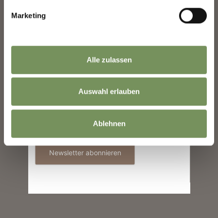
39015 St. Leonhard in
Marketing
Passeier
info@passeiertal.it
Nachname
Alle zulassen
E-Mail
Auswahl erlauben
WAR DER INHALT FÜR DICH HILFREICH?
JA
NEIN
Informationen zur Verwendung der Daten
Ablehnen
befinden sich in der
Datenschutzerklärung
.
Newsletter abonnieren