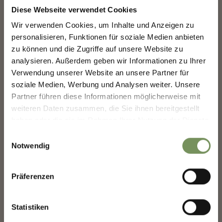
Diese Webseite verwendet Cookies
Entdecke das Beste von Marling!
🌄
Infos zur Tour
Wir verwenden Cookies, um Inhalte und Anzeigen zu
Status
gesperrt
personalisieren, Funktionen für soziale Medien anbieten
Melde dich jetzt für unseren Newsletter an und sei
Dauer
2:30 h
zu können und die Zugriffe auf unsere Website zu
der Erste, der über exklusive Angebote, besondere
Veranstaltungen und versteckte Tipps für den
Länge
8,6 km
analysieren. Außerdem geben wir Informationen zu Ihrer
nächsten Besuch in Marling informiert wird!
Schwierigkeit
leicht
Verwendung unserer Website an unsere Partner für
Höhenmeter bergauf
soziale Medien, Werbung und Analysen weiter. Unsere
👉 Jetzt anmelden und
deinen Urlaub in Marling
noch schöner machen!
250 hm
Partner führen diese Informationen möglicherweise mit
Höhenmeter bergab
weiteren Daten zusammen, die Sie ihnen bereitgestellt
250 hm
haben oder die sie im Rahmen Ihrer Nutzung der Dienste
Deine Daten sind bei uns sicher. Jederzeit abmeldbar.
Höchster Punkt
1859 m
gesammelt haben.
Einwilligungsauswahl
Notwendig
Anrede
GPX-DATEN DOWNLOADEN
Präferenzen
Tourismusverein
Statistiken
Passeiertal
Vorname
Passeirer Straße 40