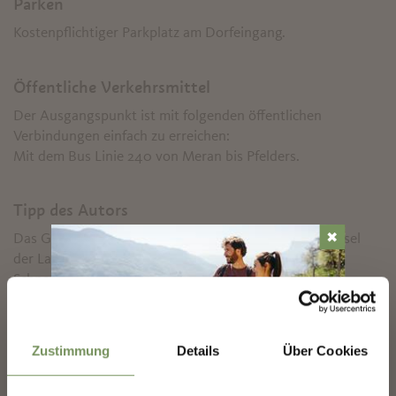
Parken
Kostenpflichtiger Parkplatz am Dorfeingang.
Öffentliche Verkehrsmittel
Der Ausgangspunkt ist mit folgenden öffentlichen
Verbindungen einfach zu erreichen:
Mit dem Bus Linie 240 von Meran bis Pfelders.
Tipp des Autors
✖
Das Gelände um die Hofsiedlung Lazins und im Talkessel
der Lazins Alm eignet sich vorzüglich zum
Schneeschuhwandern. Außerhalb der gespurten
Wegabschnitte ist jedoch erhöhte Vorsicht geboten! Eine
Langlaufloipe (Skating und klassisch) führt meistens in der
Nähe des Wanderweges ebenfalls von Pfelders bis zur
Zustimmung
Details
Über Cookies
Lazins Alm, allerdings müssen einige steile Anstiege
überwunden werden.
MARLING-NEWSLETTER