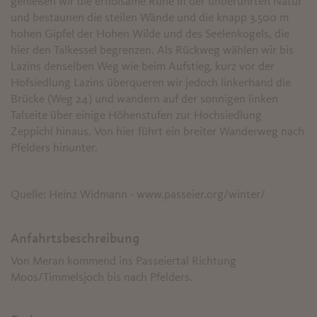
genießen wir die erholsame Ruhe in der unberührten Natur
und bestaunen die steilen Wände und die knapp 3.500 m
hohen Gipfel der Hohen Wilde und des Seelenkogels, die
hier den Talkessel begrenzen. Als Rückweg wählen wir bis
Lazins denselben Weg wie beim Aufstieg, kurz vor der
Hofsiedlung Lazins überqueren wir jedoch linkerhand die
Brücke (Weg 24) und wandern auf der sonnigen linken
Talseite über einige Höhenstufen zur Hochsiedlung
Zeppichl hinaus. Von hier führt ein breiter Wanderweg nach
Pfelders hinunter.
Quelle: Heinz Widmann - www.passeier.org/winter/
Anfahrtsbeschreibung
Von Meran kommend ins Passeiertal Richtung
Moos/Timmelsjoch bis nach Pfelders.