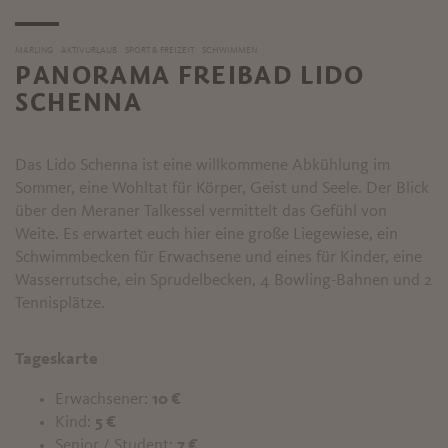
MARLING
AKTIVURLAUB
SPORT & FREIZEIT
SCHWIMMEN
PANORAMA FREIBAD LIDO
SCHENNA
Das Lido Schenna ist eine willkommene Abkühlung im
Sommer, eine Wohltat für Körper, Geist und Seele. Der Blick
über den Meraner Talkessel vermittelt das Gefühl von
Weite. Es erwartet euch hier eine große Liegewiese, ein
Schwimmbecken für Erwachsene und eines für Kinder, eine
Wasserrutsche, ein Sprudelbecken, 4 Bowling-Bahnen und 2
Tennisplätze.
Tageskarte
Erwachsener:
10 €
Kind:
5 €
Senior / Student:
7 €