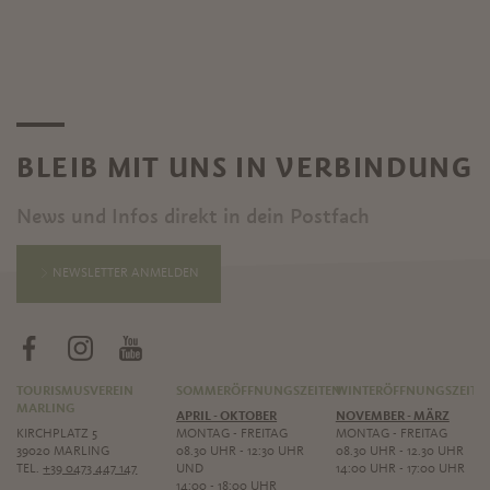
BLEIB MIT UNS IN VERBINDUNG
News und Infos direkt in dein Postfach
NEWSLETTER ANMELDEN
TOURISMUSVEREIN
SOMMERÖFFNUNGSZEITEN
WINTERÖFFNUNGSZEITE
MARLING
APRIL - OKTOBER
NOVEMBER - MÄRZ
KIRCHPLATZ 5
MONTAG - FREITAG
MONTAG - FREITAG
39020 MARLING
08.30 UHR - 12:30 UHR
08.30 UHR - 12.30 UHR
TEL.
+39 0473 447 147
UND
14:00 UHR - 17:00 UHR
14:00 - 18:00 UHR