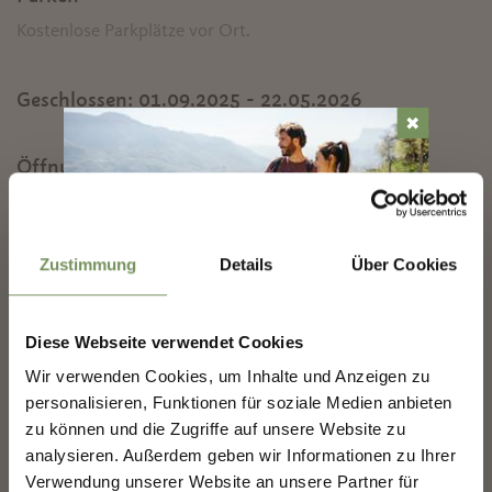
Kostenlose Parkplätze vor Ort.
Geschlossen:
01.09.2025 - 22.05.2026
✖
Öffnungszeiten:
23.05.2026 - 05.09.2026
Mo
Di
Mi
Do
Fr
Sa
So
10:00 - 19:00
Zustimmung
Details
Über Cookies
Kontakt
MARLING-NEWSLETTER
Panorama Freibad Lido Schenna
Diese Webseite verwendet Cookies
Alte Straße 12
Entdecke das Beste von Marling!
🌄
39017
Schenna
Wir verwenden Cookies, um Inhalte und Anzeigen zu
personalisieren, Funktionen für soziale Medien anbieten
Melde dich jetzt für unseren Newsletter an und sei
info@lidoschenna.it
zu können und die Zugriffe auf unsere Website zu
der Erste, der über exklusive Angebote, besondere
Veranstaltungen und versteckte Tipps für den
www.lidoschenna.it
analysieren. Außerdem geben wir Informationen zu Ihrer
nächsten Besuch in Marling informiert wird!
T
+39 327 2299690
Verwendung unserer Website an unsere Partner für