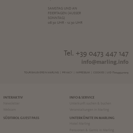
SAMSTAG UND AN
FEIERTAGEN (AUSSER S
ONNTAG)
08:30 UHR - 12:30 UHR
Tel. +39 0473 447 147
info@marling.info
TOURISMUSVEREIN MARLING |
PRIVACY
|
IMPRESSUM
|
COOKIES
| UID IT00495410219
INTERAKTIV
INFO & SERVICE
Newsletter
Unterkunft suchen & buchen
Webcam
Veranstaltungen in Marling
SÜDTIROL GUEST PASS
UNTERKÜNFTE IN MARLING
Hotel Marling
Pensionen & Garnis in Marling