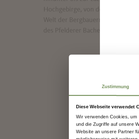
Hochgebirge, von den Bergblumen
Welt der Bergbauern. Vom Lazinser
des Pfelderer Baches nach Pfelder
Entd
WAR DER I
Zustimmung
Meld
Erst
Diese Webseite verwendet 
Vera
Wir verwenden Cookies, um I
Besu
und die Zugriffe auf unsere 
Website an unsere Partner fü
möglicherweise mit weiteren