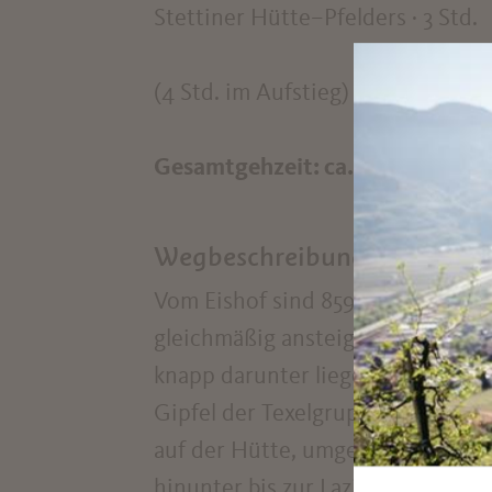
Stettiner Hütte–Pfelders · 3 Std.
(4 Std. im Aufstieg)
Gesamtgehzeit: ca. 6–7 Std.
Wegbeschreibung
Vom Eishof sind 859 m Aufstieg zu
gleichmäßig ansteigenden Militär
knapp darunter liegende Stettiner
Gipfel der Texelgruppe. Die Hohe 
auf der Hütte, umgeben von den 
hinunter bis zur Lazinser Alm (1