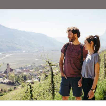
 bewältigen, das sind gute 3 Stunden. Auf dem al
weg erreichen wir das Eisjöchl (2.895 m) und die
 Hütte (2.875 m). Majestätisch präsentieren sich
Weiße (3.278 m) ist greifbar nahe. Nach einer Ra
Dreitausendern der Texelgruppe, gehen wir den
.860 m). Hier heißt es Abschied nehmen vom