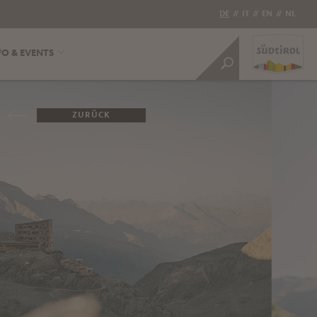
DE
//
IT
//
EN
//
NL
FO & EVENTS
ZURÜCK