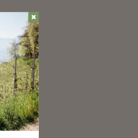
✖
ten,
 die
st
 Weg