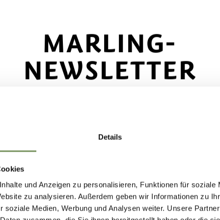
 und Almwirtschaften, denn es beginnt wieder 
 Hof (1.782 m) führt der Weg auf der linken Seit
MARLING-
s (1.624 m).
NEWSLETTER
ecke das Beste von Marling!
🌄
NHALT FÜR DICH HILFREICH?
Details
e dich jetzt für unseren Newsletter an und sei d
e, der über exklusive Angebote, besondere
Cookies
nstaltungen und versteckte Tipps für den nächs
nhalte und Anzeigen zu personalisieren, Funktionen für soziale
ch in Marling informiert wird!
Website zu analysieren. Außerdem geben wir Informationen zu I
r soziale Medien, Werbung und Analysen weiter. Unsere Partner
 Daten zusammen, die Sie ihnen bereitgestellt haben oder die s