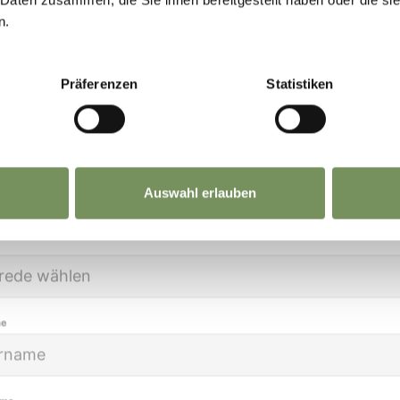
etzt anmelden und
deinen Urlaub in Marling
noc
n.
öner machen!
Präferenzen
Statistiken
e Daten sind bei uns sicher. Jederzeit abmeldbar.
Auswahl erlauben
me