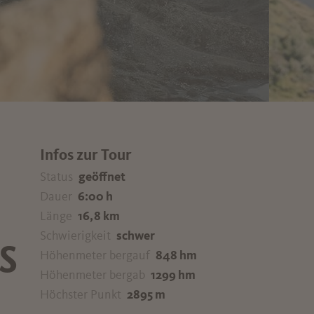
Infos zur Tour
Status
geöffnet
Dauer
6:00 h
Länge
16,8 km
Schwierigkeit
schwer
S
Höhenmeter bergauf
848 hm
Höhenmeter bergab
1299 hm
Höchster Punkt
2895 m