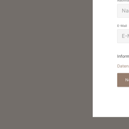
Nachn
E-Mail
Inform
Daten
N