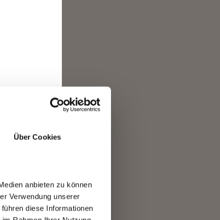
die
e
JA
NEIN
Über Cookies
er
ten
 Medien anbieten zu können
hrer Verwendung unserer
 führen diese Informationen
ie im Rahmen Ihrer Nutzung