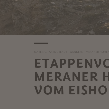
MARLING
AKTIVURLAUB
WANDERN
MERANER HÖHE
ETAPPENV
MERANER 
VOM EISHO