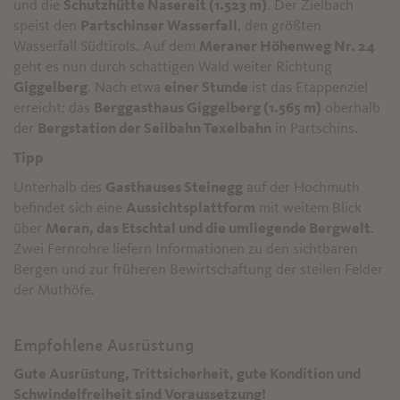
und die
Schutzhütte Nasereit (1.523 m)
. Der Zielbach
speist den
Partschinser Wasserfall
, den größten
Wasserfall Südtirols. Auf dem
Meraner Höhenweg Nr. 24
geht es nun durch schattigen Wald weiter Richtung
Giggelberg
. Nach etwa
einer Stunde
ist das Etappenziel
erreicht: das
Berggasthaus Giggelberg (1.565 m)
oberhalb
der
Bergstation der Seilbahn Texelbahn
in Partschins.
Tipp
Unterhalb des
Gasthauses Steinegg
auf der Hochmuth
befindet sich eine
Aussichtsplattform
mit weitem Blick
über
Meran, das Etschtal und die umliegende Bergwelt
.
Zwei Fernrohre liefern Informationen zu den sichtbaren
Bergen und zur früheren Bewirtschaftung der steilen Felder
der Muthöfe.
Empfohlene Ausrüstung
Gute Ausrüstung, Trittsicherheit, gute Kondition und
Schwindelfreiheit sind Voraussetzung!