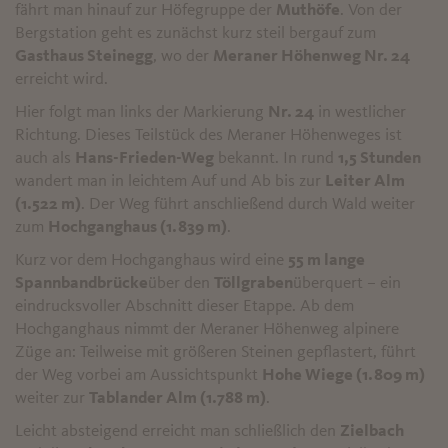
fährt man hinauf zur Höfegruppe der
Muthöfe
. Von der
Bergstation geht es zunächst kurz steil bergauf zum
Gasthaus Steinegg
, wo der
Meraner Höhenweg Nr. 24
erreicht wird.
Hier folgt man links der Markierung
Nr. 24
in westlicher
Richtung. Dieses Teilstück des Meraner Höhenweges ist
auch als
Hans-Frieden-Weg
bekannt. In rund
1,5 Stunden
wandert man in leichtem Auf und Ab bis zur
Leiter Alm
(1.522 m)
. Der Weg führt anschließend durch Wald weiter
zum
Hochganghaus (1.839 m)
.
Kurz vor dem Hochganghaus wird eine
55 m lange
Spannbandbrücke
über den
Töllgraben
überquert – ein
eindrucksvoller Abschnitt dieser Etappe. Ab dem
Hochganghaus nimmt der Meraner Höhenweg alpinere
Züge an: Teilweise mit größeren Steinen gepflastert, führt
der Weg vorbei am Aussichtspunkt
Hohe Wiege (1.809 m)
weiter zur
Tablander Alm (1.788 m)
.
Leicht absteigend erreicht man schließlich den
Zielbach