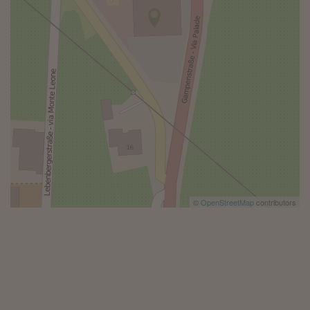
©
OpenStreetMap
contributors