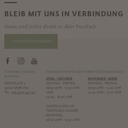
BLEIB MIT UNS IN VERBINDUNG
News und Infos direkt in dein Postfach
NEWSLETTER ANMELDEN
TOURISMUSVEREIN
SOMMERÖFFNUNGSZEITEN
WINTERÖFFNUNGSZEITE
MARLING
APRIL - OKTOBER
NOVEMBER - MÄRZ
KIRCHPLATZ 5
MONTAG - FREITAG
MONTAG - FREITAG
39020 MARLING
08.30 UHR - 12:30 UHR
08.30 UHR - 12.30 UHR
TEL.
+39 0473 447 147
UND
14:00 UHR - 17:00 UHR
14:00 - 18:00 UHR
SAMSTAG UND AN
FEIERTAGEN (AUSSER S
ONNTAG)
08:30 UHR - 12:30 UHR