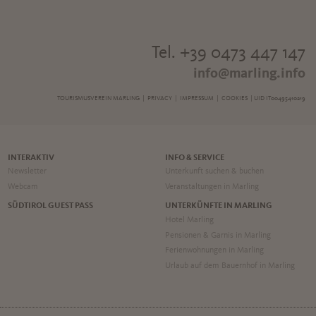
Tel. +39 0473 447 147
info@marling.info
TOURISMUSVEREIN MARLING |
PRIVACY
|
IMPRESSUM
|
COOKIES
| UID IT00495410219
INTERAKTIV
INFO & SERVICE
Newsletter
Unterkunft suchen & buchen
Webcam
Veranstaltungen in Marling
SÜDTIROL GUEST PASS
UNTERKÜNFTE IN MARLING
Hotel Marling
Pensionen & Garnis in Marling
Ferienwohnungen in Marling
Urlaub auf dem Bauernhof in Marling