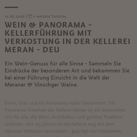
12.08.2026 |
+ weitere Termine
WEIN & PANORAMA -
KELLERFÜHRUNG MIT
VERKOSTUNG IN DER KELLEREI
MERAN - DEU
Ein Wein-Genuss für alle Sinne - Sammeln Sie
Eindrücke der besonderen Art und bekommen Sie
bei einer Führung Einsicht in die Welt der
Meraner & Vinschger Weine.
Eiche, Glas und ein Panorama voller Geschichte: Die
Panorama-Önothek der Kellerei Meran ist ein besonderer
Ort für alle, die Wein, Architektur und gelebte Tradition
schätzen. Seit 125 Jahren ist die Kellerei eng mit dem
Meraner Weinbau verbunden – geprägt von Handwerk,