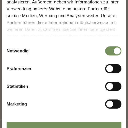
Veranstaltungen und versteckte Tipps für den
Nein
analysieren. Außerdem geben wir Informationen zu Ihrer
nächsten Besuch in Marling informiert wird!
Verwendung unserer Website an unsere Partner für
Veranstalter
soziale Medien, Werbung und Analysen weiter. Unsere
👉 Jetzt anmelden und
deinen Urlaub in Marling
noch schöner machen!
Tischtennisverein Marling
Partner führen diese Informationen möglicherweise mit
weiteren Daten zusammen, die Sie ihnen bereitgestellt
haben oder die sie im Rahmen Ihrer Nutzung der Dienste
Deine Daten sind bei uns sicher. Jederzeit abmeldbar.
gesammelt haben.
Einwilligungsauswahl
Notwendig
Anrede
Präferenzen
WAR DER INHALT FÜR DICH HILFREICH?
Statistiken
Vorname
JA
NEIN
Marketing
Nachname