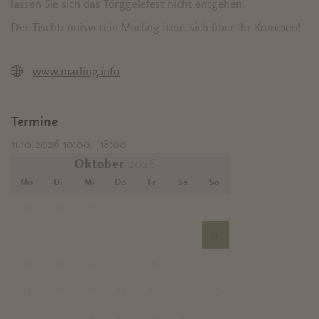
lassen Sie sich das Törggelefest nicht entgehen!
Der Tischtennisverein Marling freut sich über Ihr Kommen!
www.marling.info
Termine
11.10.2026 10:00 - 18:00
Oktober
Mo
Di
Mi
Do
Fr
Sa
So
28
29
30
1
2
3
4
5
6
7
8
9
10
11
12
13
14
15
16
17
18
19
20
21
22
23
24
25
26
27
28
29
30
31
1