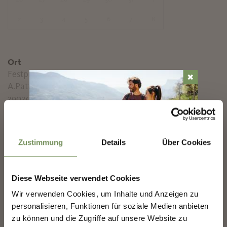
2
3
4
5
6
7
8
Ort
Festplatz
✖
A.Pattis-Straße 1
39020 Marling
Kontakt
Tischtennisverein Marling
Zustimmung
Details
Über Cookies
39020
MARLING-NEWSLETTER
info@marling.info
Diese Webseite verwendet Cookies
www.marling.info
Entdecke das Beste von Marling!
🌄
Wir verwenden Cookies, um Inhalte und Anzeigen zu
T
+39 0473447147
personalisieren, Funktionen für soziale Medien anbieten
Melde dich jetzt für unseren Newsletter an und sei
zu können und die Zugriffe auf unsere Website zu
Anmeldung erforderlich
der Erste, der über exklusive Angebote, besondere