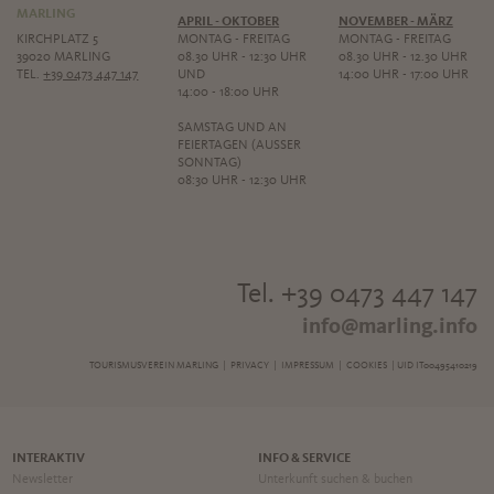
MARLING
APRIL - OKTOBER
NOVEMBER - MÄRZ
KIRCHPLATZ 5
MONTAG - FREITAG
MONTAG - FREITAG
39020 MARLING
08.30 UHR - 12:30 UHR
08.30 UHR - 12.30 UHR
TEL.
+39 0473 447 147
UND
14:00 UHR - 17:00 UHR
14:00 - 18:00 UHR
SAMSTAG UND AN
FEIERTAGEN (AUSSER S
ONNTAG)
08:30 UHR - 12:30 UHR
Tel. +39 0473 447 147
info@marling.info
TOURISMUSVEREIN MARLING |
PRIVACY
|
IMPRESSUM
|
COOKIES
| UID IT00495410219
INTERAKTIV
INFO & SERVICE
Newsletter
Unterkunft suchen & buchen