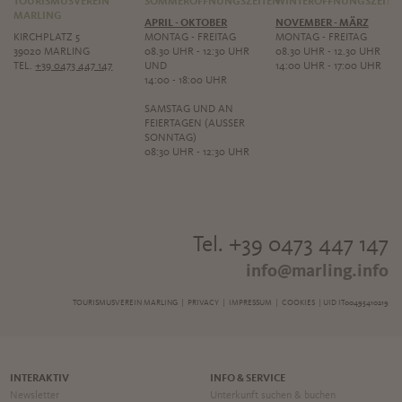
TOURISMUSVEREIN
SOMMERÖFFNUNGSZEITEN
WINTERÖFFNUNGSZEITE
MARLING
APRIL - OKTOBER
NOVEMBER - MÄRZ
KIRCHPLATZ 5
MONTAG - FREITAG
MONTAG - FREITAG
39020 MARLING
08.30 UHR - 12:30 UHR
08.30 UHR - 12.30 UHR
TEL.
+39 0473 447 147
UND
14:00 UHR - 17:00 UHR
14:00 - 18:00 UHR
SAMSTAG UND AN
FEIERTAGEN (AUSSER S
ONNTAG)
08:30 UHR - 12:30 UHR
Tel. +39 0473 447 147
info@marling.info
TOURISMUSVEREIN MARLING |
PRIVACY
|
IMPRESSUM
|
COOKIES
| UID IT00495410219
INTERAKTIV
INFO & SERVICE
Newsletter
Unterkunft suchen & buchen