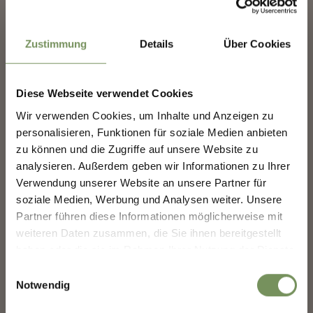
39012 Meran
info@trauttmansdorff.it
Zustimmung
Details
Über Cookies
www.trauttmansdorff.it
MARLING-NEWSLETTER
T
+39 0473 255600
Diese Webseite verwendet Cookies
lumagica.com
Entdecke das Beste von Marling!
🌄
Wir verwenden Cookies, um Inhalte und Anzeigen zu
personalisieren, Funktionen für soziale Medien anbieten
Melde dich jetzt für unseren Newsletter an und sei
Preise
zu können und die Zugriffe auf unsere Website zu
der Erste, der über exklusive Angebote, besondere
Erwachsene
Veranstaltungen und versteckte Tipps für den
analysieren. Außerdem geben wir Informationen zu Ihrer
19,9 €
Online Buchung
nächsten Besuch in Marling informiert wird!
Verwendung unserer Website an unsere Partner für
22,5 €
Abendkasse
soziale Medien, Werbung und Analysen weiter. Unsere
👉 Jetzt anmelden und
deinen Urlaub in Marling
17,9 €
Ermäßigt Online Buchung
noch schöner machen!
Partner führen diese Informationen möglicherweise mit
20,5 €
Ermäßigt Abendkassa
weiteren Daten zusammen, die Sie ihnen bereitgestellt
Kinder
haben oder die sie im Rahmen Ihrer Nutzung der Dienste
14,9 €
Online Buchung
Deine Daten sind bei uns sicher. Jederzeit abmeldbar.
gesammelt haben.
Einwilligungsauswahl
16,5 €
Abendkassa
Notwendig
Anmeldung erforderlich