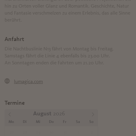
hin zu Orten voller Glanz und Romantik. Geschichte, Natur
und Fantasie verschmelzen zu einem Erlebnis, das alle Sinne
berührt.
Anfahrt
Die Nachtbuslinie N13 fährt von Montag bis Freitag.
Samstags fährt die Linie 4 ebenfalls bis 23.00 Uhr.
An Sonntagen enden die Fahrten um 21.20 Uhr.
lumagica.com
Termine
August
Mo
Di
Mi
Do
Fr
Sa
So
27
28
29
30
31
1
2