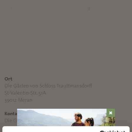
3
4
5
6
7
8
9
10
11
12
13
14
15
16
17
18
19
20
21
22
23
24
25
26
27
28
29
30
31
1
2
3
4
5
6
Ort
Die Gärten von Schloss Trauttmansdorff
St-Valentin-Str. 51A
39012 Meran
✖
Kontakt
Die Gärten von Schloss Trauttmansdorff
St.-Valentin-Str. 51/A