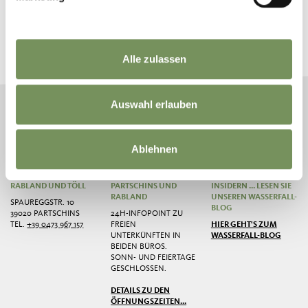
BLEIB MIT UNS IN VERBINDUNG
News und Infos direkt in dein Postfach
Alle zulassen
NEWSLETTER ANMELDEN
Auswahl erlauben
Ablehnen
TOURISMUSVEREIN
ÖFFNUNGSZEITEN
GESCHICHTEN FÜR
PARTSCHINS,
TOURISMUSBÜROS
INSIDER VON
RABLAND UND TÖLL
PARTSCHINS UND
INSIDERN ... LESEN SIE
RABLAND
UNSEREN WASSERFALL-
SPAUREGGSTR. 10
BLOG
39020 PARTSCHINS
24H-INFOPOINT ZU
TEL.
+39 0473 967 157
FREIEN
HIER GEHT'S ZUM
UNTERKÜNFTEN IN
WASSERFALL-BLOG
BEIDEN BÜROS.
SONN- UND FEIERTAGE
GESCHLOSSEN.
DETAILS ZU DEN
ÖFFNUNGSZEITEN...