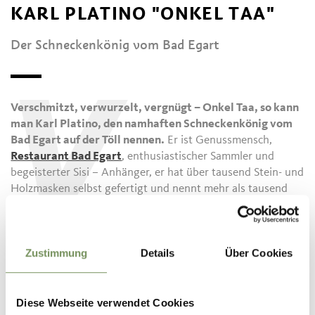
KARL PLATINO "ONKEL TAA"
Der Schneckenkönig vom Bad Egart
V
Verschmitzt, verwurzelt, vergnügt – Onkel Taa, so kann
man Karl Platino, den namhaften Schneckenkönig vom
Bad Egart auf der Töll nennen.
Er ist Genussmensch,
Restaurant Bad Egart
, enthusiastischer Sammler und
begeisterter Sisi – Anhänger, er hat über tausend Stein- und
Holzmasken selbst gefertigt und nennt mehr als tausend
Türen sein Eigen. In seiner seit fünfzig Jahren anhaltenden
Sammelleidenschaft zeigt er einzigartige und
staunenswerte Objekte. Der detailverliebte Freigeist zeigt
Zustimmung
Details
Über Cookies
im
K.u.K. Museum Bad Egart
und dem dazugehörigen
Freilichtmuseum
skurrile und teils in Vergessenheit
geratene Gebrauchsgegenstände.
Diese Webseite verwendet Cookies