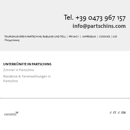
Tel. +39 0473 967 157
info@partschins.com
TOURISMUSVEREIN PARTSCHINS, RABLAND UND TÖLL |
PRIVACY
|
IMPRESSUM
|
COOKIES
| UID
IT01541700215
UNTERKÜNFTE IN PARTSCHINS
Zimmer in Partschins
Residence & Ferienwohnungen in
Partschins
DE
//
IT
//
EN