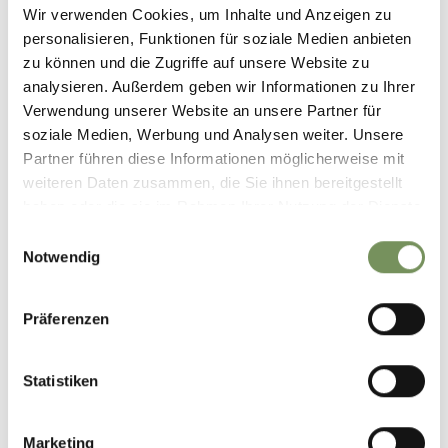
Wir verwenden Cookies, um Inhalte und Anzeigen zu
personalisieren, Funktionen für soziale Medien anbieten
zu können und die Zugriffe auf unsere Website zu
WAR DER INHALT FÜR DICH HILFREICH?
analysieren. Außerdem geben wir Informationen zu Ihrer
JA
NEIN
Verwendung unserer Website an unsere Partner für
soziale Medien, Werbung und Analysen weiter. Unsere
Partner führen diese Informationen möglicherweise mit
weiteren Daten zusammen, die Sie ihnen bereitgestellt
haben oder die sie im Rahmen Ihrer Nutzung der Dienste
gesammelt haben.
Lass deine Freunde daran teilhaben...
Einwilligungsauswahl
Teile Textpassagen oder ganze Stories und lass Deine Freunde wissen was dich
Notwendig
begeistert!
Teilen
Präferenzen
Statistiken
Marketing