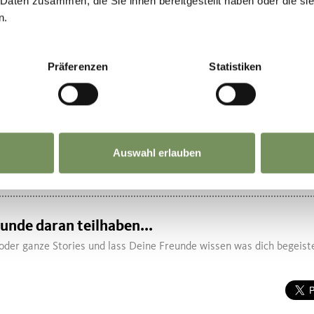
 Daten zusammen, die Sie ihnen bereitgestellt haben oder die s
n.
Präferenzen
Statistiken
NHALT FÜR DICH HILFREICH?
Auswahl erlauben
eunde daran teilhaben...
oder ganze Stories und lass Deine Freunde wissen was dich begeiste