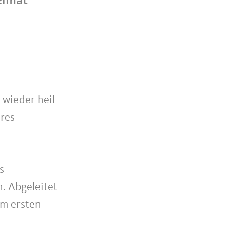
 wieder heil
eres
s
. Abgeleitet
m ersten