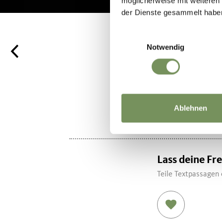
möglicherweise mit weiteren
der Dienste gesammelt habe
Einwilligungsauswahl
Notwendig
WAR DER I
Ablehnen
Lass deine Fr
Teile Textpassagen 