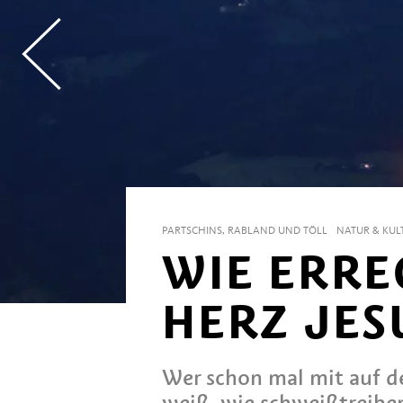
PARTSCHINS, RABLAND UND TÖLL
NATUR & KUL
WIE ERRE
HERZ JES
Wer schon mal mit auf de
weiß, wie schweißtreiben