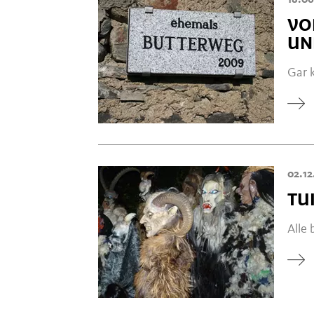
18.06
VO
UN
Gar 
02.12
TU
Alle