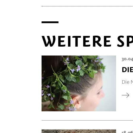
WEITERE S
30.04
DI
Die N