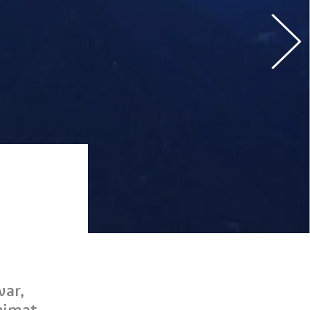
war,
eimat