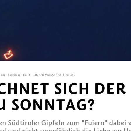
TUR
LAND & LEUTE
UNSER WASSERFALL BLOG
CHNET SICH DER
U SONNTAG?
n Südtiroler Gipfeln zum "Fuiern" dabei 
d und nicht ungefährlich die Liebe zur H