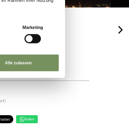
ie im Rahmen Ihrer Nutzung
Marketing
JA
NEIN
Alle zulassen
rt!
Teilen