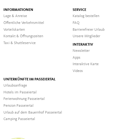
INFORMATIONEN
SERVICE
Lage & Anreise
Katalog bestellen
Öffentliche Verkehrsmittel
FAQ
Vorteilskarten
Barrierefreier Urlaub
Kontakt & Öffnungszeiten
Unsere Mitglieder
Taxi & Shuttleservice
INTERAKTIV
Newsletter
Apps
Interaktive Karte
Videos
UNTERKÜNFTE IM PASSEIERTAL
Urlaubsanfrage
Hotels im Passeiertal
Ferienwohnung Passeiertal
Pension Passeiertal
Urlaub auf dem Bauernhof Passeiertal
Camping Passeiertal