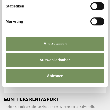
T
+39 340 3910059
info@skiverleih-gufler.com
Statistiken
www.skiverleih-gufler.com
MEHR LESEN
Marketing
Alle zulassen
Auswahl erlauben
Ablehnen
GÜNTHERS RENTASPORT
Erleben Sie mit uns die Faszination des Wintersports- Skiverleih,