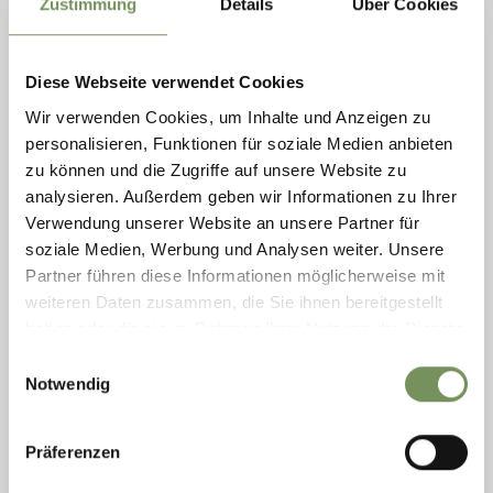
Zustimmung
Details
Über Cookies
SKIVERLEIHE
Diese Webseite verwendet Cookies
Wir verwenden Cookies, um Inhalte und Anzeigen zu
personalisieren, Funktionen für soziale Medien anbieten
zu können und die Zugriffe auf unsere Website zu
analysieren. Außerdem geben wir Informationen zu Ihrer
Verwendung unserer Website an unsere Partner für
soziale Medien, Werbung und Analysen weiter. Unsere
Partner führen diese Informationen möglicherweise mit
weiteren Daten zusammen, die Sie ihnen bereitgestellt
haben oder die sie im Rahmen Ihrer Nutzung der Dienste
gesammelt haben.
Einwilligungsauswahl
Notwendig
SKIVERLEIH GUFLER
Unser Skiverleih befindet sich direkt an der Talstation Pfelders. Verleih
von Ski, Skischuhen, Helme, Rodeln, Schneeschuhe,... Beheizte Skidepots
Präferenzen
Skiservice ...