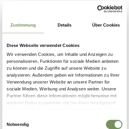
Raiffeisenplatz im Dorfzentrum von St. Leonhard
Öffentliche Verkehrsmittel
Zustimmung
Details
Über Cookies
Entscheide dich für eine umweltfreundlichere Anreise und
nutze unsere öffentlichen Verkehrsmittel:
Diese Webseite verwendet Cookies
• Buslinie 240 von Meran Richtung St.
Leonhard/Moos/Pfelders.
Wir verwenden Cookies, um Inhalte und Anzeigen zu
personalisieren, Funktionen für soziale Medien anbieten
• Buslinie 240 von Pfelders/Moos Richtung St.
zu können und die Zugriffe auf unsere Website zu
Leonhard/Meran.
analysieren. Außerdem geben wir Informationen zu Ihrer
• Buslinie 239 vom Jaufenpass/von Walten Richtung St.
Verwendung unserer Website an unsere Partner für
Leonhard.
soziale Medien, Werbung und Analysen weiter. Unsere
Haltestelle "St. Leonhard, Busbahnhof"
Partner führen diese Informationen möglicherweise mit
weiteren Daten zusammen, die Sie ihnen bereitgestellt
Die Fahrpläne findest du auf www.suedtirolmobil.info oder
haben oder die sie im Rahmen Ihrer Nutzung der Dienste
auf der Passeiertal App!
gesammelt haben.
Einwilligungsauswahl
Notwendig
Tipp des Autors