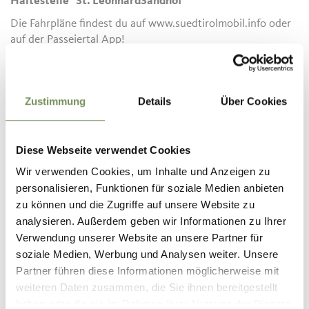
Haltestelle "St. LeonhardSandhof"
Die Fahrpläne findest du auf www.suedtirolmobil.info oder
auf der Passeiertal App!
Tipp des Autors
Zustimmung
Details
Über Cookies
Bleibe stets auf den markierten Wegen, prüfe vor deiner
Wanderung das aktuelle Wetter und achte besonders auf
Schnee, Nässe oder rutschige Stellen.
Diese Webseite verwendet Cookies
Wir verwenden Cookies, um Inhalte und Anzeigen zu
Infos zur Tour
personalisieren, Funktionen für soziale Medien anbieten
Status
geöffnet
zu können und die Zugriffe auf unsere Website zu
Dauer
1:32 h
analysieren. Außerdem geben wir Informationen zu Ihrer
Länge
5,3 km
Verwendung unserer Website an unsere Partner für
Schwierigkeit
mittel
soziale Medien, Werbung und Analysen weiter. Unsere
Höhenmeter bergauf
Partner führen diese Informationen möglicherweise mit
183 hm
weiteren Daten zusammen, die Sie ihnen bereitgestellt
Höhenmeter bergab
haben oder die sie im Rahmen Ihrer Nutzung der Dienste