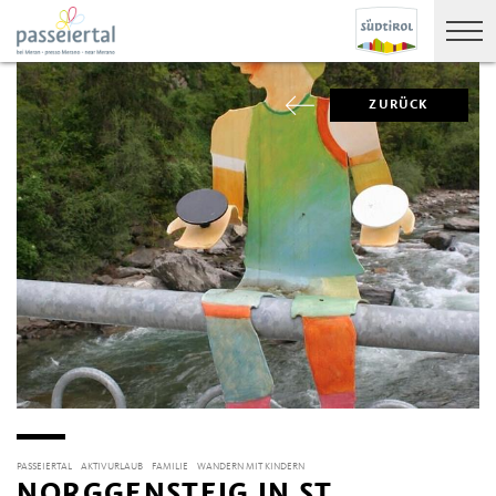
ZURÜCK
PASSEIERTAL
AKTIVURLAUB
FAMILIE
WANDERN MIT KINDERN
NORGGENSTEIG IN ST.