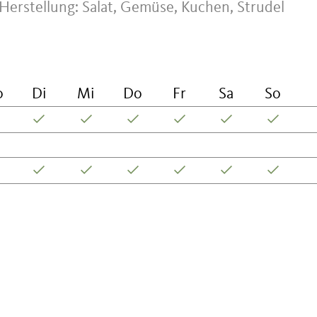
 Herstellung: Salat, Gemüse, Kuchen, Strudel
o
Di
Mi
Do
Fr
Sa
So