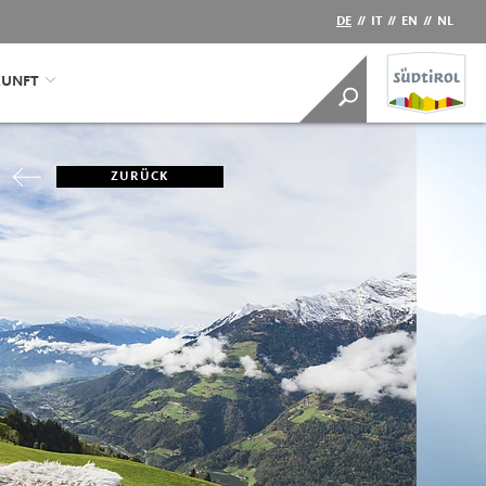
DE
//
IT
//
EN
//
NL
KUNFT
ZURÜCK