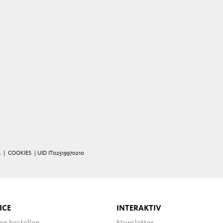
M
|
COOKIES
| UID IT02519970210
ICE
INTERAKTIV