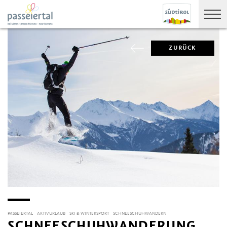
ZURÜCK
PASSEIERTAL
AKTIVURLAUB
SKI & WINTERSPORT
SCHNEESCHUHWANDERN
SCHNEESCHUHWANDERUNG