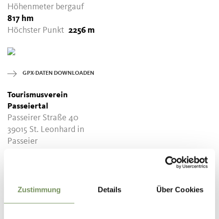
Höhenmeter bergauf
817 hm
Höchster Punkt
2256 m
GPX-DATEN DOWNLOADEN
Tourismusverein
Passeiertal
Passeirer Straße 40
39015 St. Leonhard in
Passeier
info@passeiertal.it
Zustimmung
Details
Über Cookies
WAR DER INHALT FÜR DICH HILFREICH?