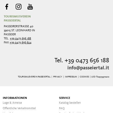
TOURISMUSVEREIN
PASSEIERTAL
PASSEIRERSTRASSE 40
39015 ST. LEONHARD IN
PASSEIER
TEL.
+39 0473 656 188
FAX
+39 0473 656 624
Tel. +39 0473 656 188
info@passeiertal.it
TOURISMUSVEREIN PASSEIERTAL |
PRIVACY
|
IMPRESSUM
|
COOKIES
| UID IT02519970210
INFORMATIONEN
SERVICE
Lage & Anreise
Katalog bestellen
Öffentliche Verkehrsmittel
FAQ