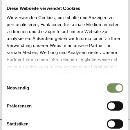
info@passeiertal.it
Diese Webseite verwendet Cookies
www.passeiertal.it
Wir verwenden Cookies, um Inhalte und Anzeigen zu
T
+39 0473 656188
personalisieren, Funktionen für soziale Medien anbieten
zu können und die Zugriffe auf unsere Website zu
Empfohlener Zeitraum
analysieren. Außerdem geben wir Informationen zu Ihrer
März, April, Mai, Juni, Juli, August, September, Oktober
Verwendung unserer Website an unsere Partner für
soziale Medien, Werbung und Analysen weiter. Unsere
Partner führen diese Informationen möglicherweise mit
weiteren Daten zusammen, die Sie ihnen bereitgestellt
haben oder die sie im Rahmen Ihrer Nutzung der Dienste
WAR DER INHALT FÜR DICH HILFREICH?
gesammelt haben.
Einwilligungsauswahl
Notwendig
JA
NEIN
Präferenzen
Statistiken