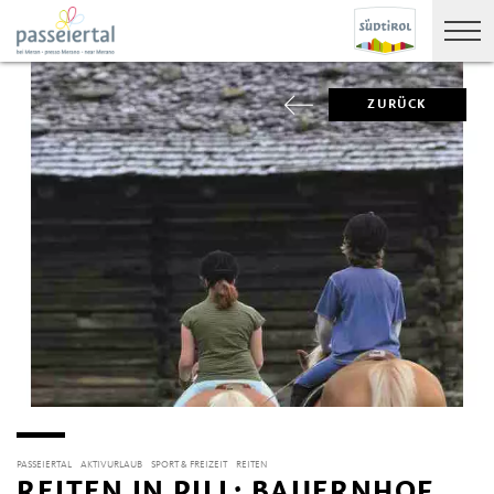
ZURÜCK
PASSEIERTAL
AKTIVURLAUB
SPORT & FREIZEIT
REITEN
REITEN IN PILL: BAUERNHOF