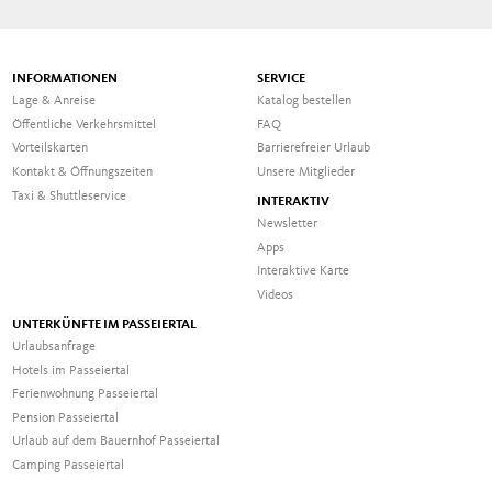
INFORMATIONEN
SERVICE
Lage & Anreise
Katalog bestellen
Öffentliche Verkehrsmittel
FAQ
Vorteilskarten
Barrierefreier Urlaub
Kontakt & Öffnungszeiten
Unsere Mitglieder
Taxi & Shuttleservice
INTERAKTIV
Newsletter
Apps
Interaktive Karte
Videos
UNTERKÜNFTE IM PASSEIERTAL
Urlaubsanfrage
Hotels im Passeiertal
Ferienwohnung Passeiertal
Pension Passeiertal
Urlaub auf dem Bauernhof Passeiertal
Camping Passeiertal