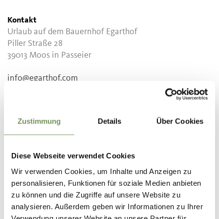
Kontakt
Urlaub auf dem Bauernhof Egarthof
Piller Straße 28
39013
Moos in Passeier
info@egarthof.com
www.egarthof.com
T
+39 349 3935186
Zustimmung
Details
Über Cookies
Empfohlener Zeitraum
ganzjährig
Diese Webseite verwendet Cookies
Wir verwenden Cookies, um Inhalte und Anzeigen zu
personalisieren, Funktionen für soziale Medien anbieten
zu können und die Zugriffe auf unsere Website zu
WAR DER INHALT FÜR DICH HILFREICH?
analysieren. Außerdem geben wir Informationen zu Ihrer
Verwendung unserer Website an unsere Partner für
JA
NEIN