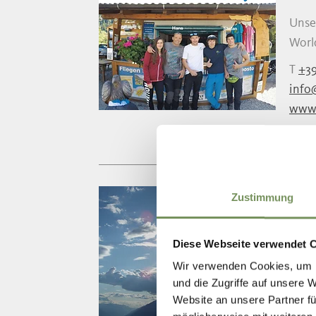
Unse
World
T
+39
info
www.
TA
Zustimmung
Prof
Diese Webseite verwendet 
Flieg
Wir verwenden Cookies, um I
T
+3
und die Zugriffe auf unsere 
info
Website an unsere Partner fü