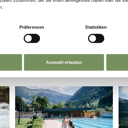
 Daten zusammen, die Sie ihnen bereitgestellt haben oder die s
flyhirzer.com
n.
MEHR LESEN
Präferenzen
Statistiken
Auswahl erlauben