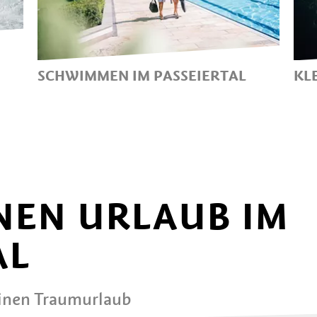
SCHWIMMEN IM PASSEIERTAL
KL
BADESPASS MIT BERGBLICK
K
K
P
NEN URLAUB IM
AL
einen Traumurlaub