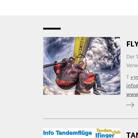
FL
Der 
Verwi
T
+39
info@
www.
TA