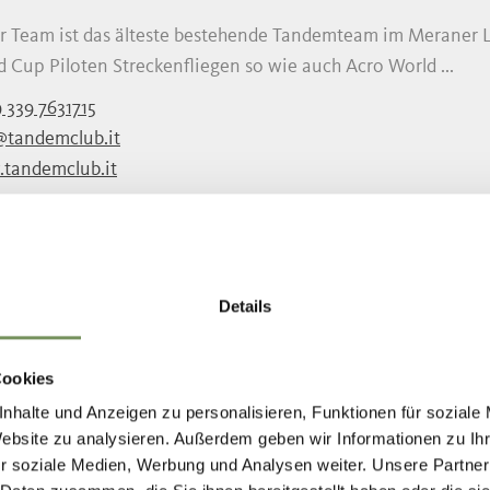
r Team ist das älteste bestehende Tandemteam im Meraner Lan
 Cup Piloten Streckenfliegen so wie auch Acro World ...
 339 7631715
@tandemclub.it
tandemclub.it
MEHR LESEN
NDEMFLÜGE FLY HIRZER
Details
essional Tandem Paragliding. Einmal Abheben... das Gefühl 
Cookies
en einfach verwirklichen. Gerne lade ich Sie dazu ...
nhalte und Anzeigen zu personalisieren, Funktionen für soziale
9 334 2662424
Website zu analysieren. Außerdem geben wir Informationen zu I
@flyhirzer.com
r soziale Medien, Werbung und Analysen weiter. Unsere Partner