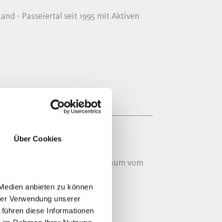
d - Passeiertal seit 1995 mit Aktiven
Über Cookies
eines Adlers erleben und den Traum vom
 Medien anbieten zu können
hrer Verwendung unserer
 führen diese Informationen