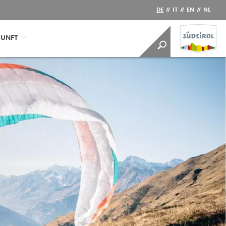
DE
//
IT
//
EN
//
NL
KUNFT