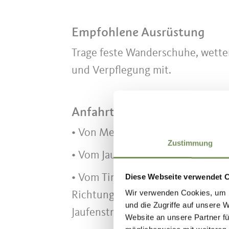
Empfohlene Ausrüstung
Trage feste Wanderschuhe, wett
und Verpflegung mit.
Anfahrtsbeschreibung
• Von Meran kommend Richtung Pas
Zustimmung
• Vom Jaufenpass kommend Richtu
Diese Webseite verwendet 
• Vom Timmelsjoch kommend Rich
Wir verwenden Cookies, um I
Richtung St. Leonhard auf der T
und die Zugriffe auf unsere 
Jaufenstraße SS44 bis Saltaus
Website an unsere Partner fü