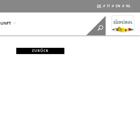
DE
//
IT
//
EN
//
NL
KUNFT
ZURÜCK