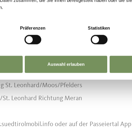
 Daten zusammen, die Sie ihnen bereitgestellt haben oder die s
n.
platz der Hirzer Seilbahn
Präferenzen
Statistiken
reundliche Anreise und nutze unsere öffentliche
Auswahl erlauben
ng St. Leonhard/Moos/Pfelders
s/St. Leonhard Richtung Meran
suedtirolmobil.info oder auf der Passeiertal App