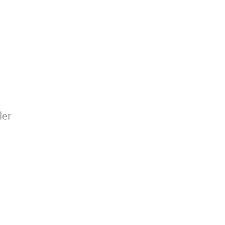
o
ler