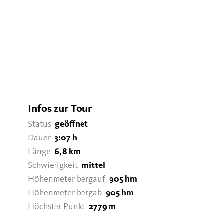
Infos zur Tour
Status
geöffnet
Dauer
3:07 h
Länge
6,8 km
Schwierigkeit
mittel
Höhenmeter bergauf
905 hm
Höhenmeter bergab
905 hm
Höchster Punkt
2779 m