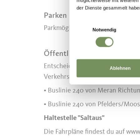
möglicherweise mit weiteren
der Dienste gesammelt habe
Parken
Einwilligungsauswahl
Parkmöglichkeit beim großen Park
Notwendig
Öffentliche Verkehrsmittel
Entscheide dich für eine umweltf
Ablehnen
Verkehrsmittel:
• Buslinie 240 von Meran Richtu
• Buslinie 240 von Pfelders/Moo
Haltestelle "Saltaus"
Die Fahrpläne findest du auf www.