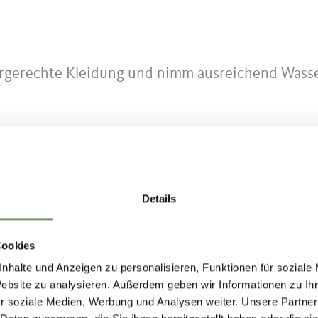
ergerechte Kleidung und nimm ausreichend Wass
seiertal auf der Jaufenstraße SS44 bis Saltaus
Details
ng Meran auf der Jaufenstraße SS44 bis Saltaus
Cookies
tung Moos auf der Timmelsjochstraße, weiter
nhalte und Anzeigen zu personalisieren, Funktionen für soziale
immelsjochstraße und weiter Richtung Meran auf 
Website zu analysieren. Außerdem geben wir Informationen zu I
r soziale Medien, Werbung und Analysen weiter. Unsere Partner