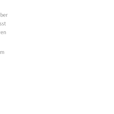
über
sst
ren
am